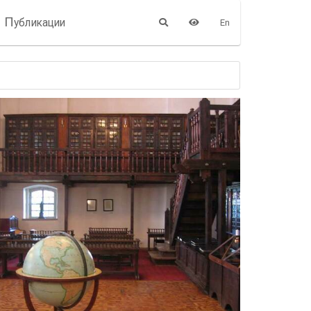
П
убликации
En