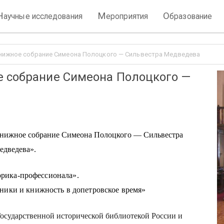
Н
М
О
аучные исследования
ероприятия
бразование
книжное собрание Симеона Полоцкого — Сильвестра Медведева
е собрание Симеона Полоцкого —
книжное собрание Симеона Полоцкого — Сильвестра
едведева».
орика-профессионала».
ики и книжность в допетровское время»
осударственной исторической библиотекой России и