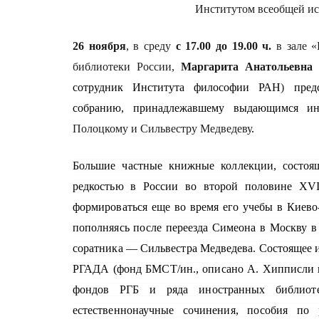
Институтом всеобщей ис
26 ноября
, в среду
с 17.00 до 19.00 ч.
в зале «
библиотеки России,
Маргарита Анатольевна 
сотрудник Института философии РАН
)
пред
собранию, принадлежавшему выдающимся и
Полоцкому и Сильвестру Медведеву
.
Большие частные книжные коллекции, состоя
редкостью в России во второй половине XVI
формироваться еще во время его учебы в Киево
пополняясь после переезда Симеона в Москву в 1
соратника — Сильвестра Медведева. Состоящее и
РГАДА (фонд БМСТ/ин., описано А. Хипписли и
фондов РГБ и ряда иностранных библиотек
естественнонаучные сочинения, пособия по 