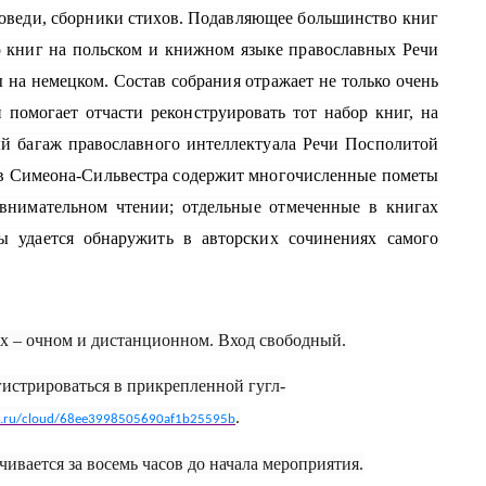
поведи, сборники стихов. Подавляющее большинство книг
о книг на польском и книжном языке православных Речи
на немецком. Состав собрания отражает не только очень
 помогает отчасти реконструировать тот набор книг, на
ый багаж православного интеллектуала Речи Посполитой
ров Симеона-Сильвестра содержит многочисленные пометы
 внимательном чтении; отдельные отмеченные в книгах
ы удается обнаружить в авторских сочинениях самого
х – очном и дистанционном. Вход свободный.
гистрироваться в прикрепленной гугл-
.
ex.ru/cloud/68ee3998505690af1b25595b
чивается за восемь часов до начала мероприятия.