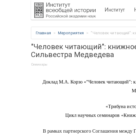
И
нститут
Главная
Мероприятия
"Человек читающий": 
"Человек читающий": книжно
Сильвестра Медведева
Семинары
Доклад М.А. Корзо «"Человек читающий": 
М
«Трибуна ист
Цикл научных семинаров «Книжн
В рамках партнерского Соглашения между Г