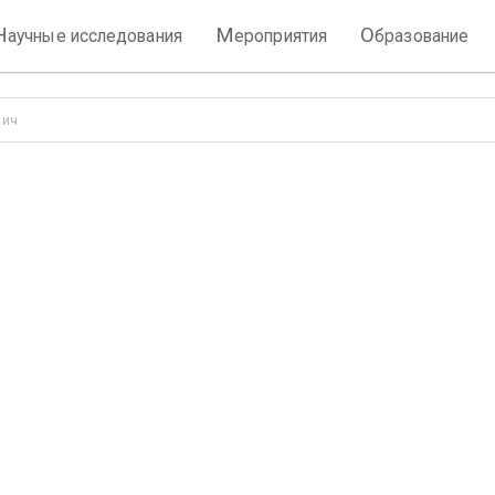
Н
М
О
аучные исследования
ероприятия
бразование
вич