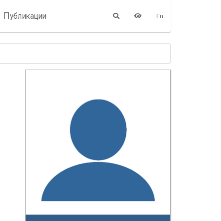
П
убликации
En