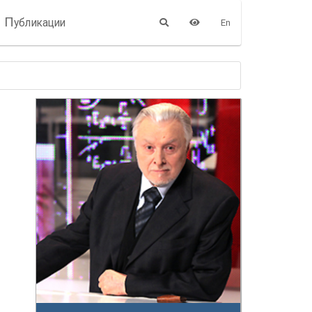
П
убликации
En