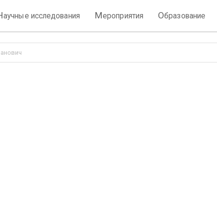
Н
М
О
аучные исследования
ероприятия
бразование
панович