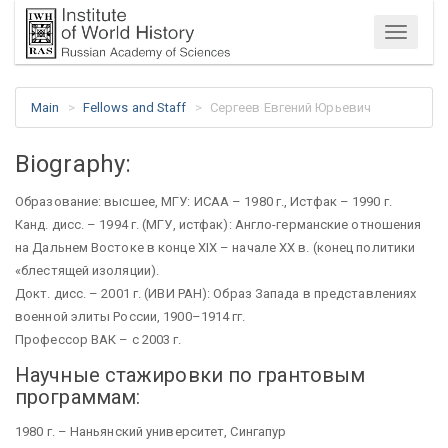
Menu
Main
Fellows and Staff
Сергеев Евгений Юрьевич
Biography:
Образование: высшее, МГУ: ИСАА – 1980 г., Истфак – 1990 г.
Канд. дисс. – 1994 г. (МГУ, истфак): Англо-германские отношения
на Дальнем Востоке в конце XIX – начале XX в. (конец политики
«блестящей изоляции).
Докт. дисс. – 2001 г. (ИВИ РАН): Образ Запада в представлениях
военной элиты России, 1900–1914 гг.
Профессор ВАК – с 2003 г.
Научные стажировки по грантовым
программам:
1980 г. – Наньянский университет, Сингапур