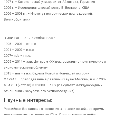
1997 г. – Католический университет Айхштадт, Германия
2006 г. – Исследовательский центр В. Вильсона, США
2006 – 2008 гг. – Институт исторических исследований,
Великобритания
В ИВИ РАН – с 12 октября 1995 г.
1995 – 2001 – ст. н.с.
2001 – 2007 – в.н.с
2007– н/в – г.н.с.
2005 – 2014 – зав. Центром «ХХ век: социально-политические и
экономические проблемы».
2015 – н/в – г.н.с. Отдела Новой и Новейшей истории
С 1994 г. – преподавание в различных вузах Москвы, в ч. с 2007 –
в ГАУГН (истфак) и с 2009 – РГГУ (факультет международных
отношений и зарубежного регионоведения).
Научные интересы:
Российско-британские отношения в новое и новейшее время;
международные отношения ХХ в.; Первая мировая война;