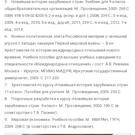
5. Новейшая история зарубежных стран. Учебник для 9 класса
общеобразовательных организаций. М.: Просвещение, 2003. 269 С.
ISBN 978-5-09-024205-9; 2-е изд. (испр. и доп.), 2008, 239 С.; 3-е изд.,
2009; 4-е изд., 2010; 5-е изд., дораб., 2011, 239 С.; 6-е изд., 2012; 7-е
изд., 2014.
6. Военно-политическая элита Российской империи о «внешней
угрозе с Запада» накануне Первой мировой войны. – В кн.:
Хрестоматия по истории международных отношений нового
времени. Учебное пособие для высших учебных заведений по
специальности «Международные отношения» / сост. А.В. Ревякин.
Москва – Иркутск: МГИМО МИД РФ, Иркутский государственный
университет, 2003. С. 217-233.
7. Хрестоматия по курсу «Новейшая история зарубежных стран.
11 класс». Пособие для учителя. М.: Просвещение, 2005. 255 С.
8. Поурочные разработки к курсу «Новейшая история
зарубежных стран. 9 класс». М.: Просвещение, 2005. 190 С. (в
соавторстве с Т.Б. Пасман).
9. Мировая экономика. Учебное пособие. М.: ИВИ РАН, ГУГН,
2009. 208 С. (в соавторстве с Т.В. Андросовой).