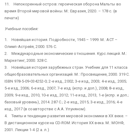
11. Непокоренный остров: героическая оборона Мальты во
время Второй мировой войны. М.: Евразия, 2020. – 178 с. (в
печати)
Учебные пособия:
1. Новейшая история. Подробности, 1945 – 1999. М.: АСТ –
Олимп-Астрейя, 2000. 576 С.
2. Международные экономические отношения. Курс лекций. М.:
Маркетинг, 2000. 328 С.
3. Новейшая история зарубежных стран. Учебник для 11 класса
общеобразовательных организаций. М.: Просвещение, 2000. 319 С.
ISBN 978-5-09-034252-0; 2-е изд., 2002; 3-е изд., 2003; 4-е изд., 2005;
5-е изд., 2006; 6-е изд., 2007; 7-е изд. (испр. и доп.), 2008; 8-е изд.,
2009; 9-е изд., 2010, 10-е изд., 2012; 11-е изд., 2013, 1-е (испр. и доп.;
базовый уровень), 2014. 287 С.; 2-е изд., 2015; 3-е изд., 2016; 4-е
изд., 2017 (в соавторстве с А.А. Улуняном).
4. Темпы и тенденции развития мировой экономики в ХХ веке. –
В дистанционном курсе на CD-ROM: История ХХ века. М.: МОНФ,
2001. Лекции 1-4 (2 а. л.)