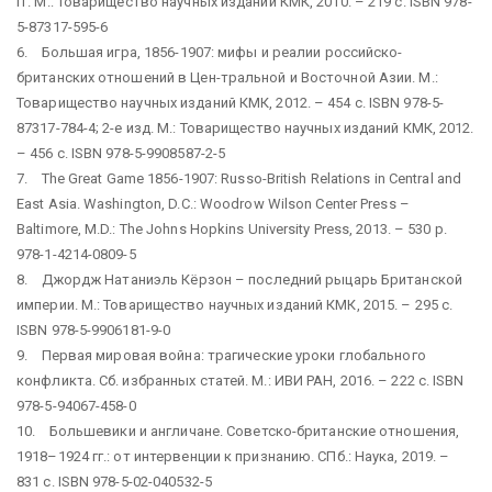
гг. М.: Товарищество научных изданий КМК, 2010. – 219 с. ISBN 978-
5-87317-595-6
6. Большая игра, 1856-1907: мифы и реалии российско-
британских отношений в Цен-тральной и Восточной Азии. М.:
Товарищество научных изданий КМК, 2012. – 454 с. ISBN 978-5-
87317-784-4; 2-е изд. М.: Товарищество научных изданий КМК, 2012.
– 456 с. ISBN 978-5-9908587-2-5
7. The Great Game 1856-1907: Russo-British Relations in Central and
East Asia. Washington, D.C.: Woodrow Wilson Center Press –
Baltimore, M.D.: The Johns Hopkins University Press, 2013. – 530 р.
978-1-4214-0809-5
8. Джордж Натаниэль Кёрзон – последний рыцарь Британской
империи. М.: Товарищество научных изданий КМК, 2015. – 295 с.
ISBN 978-5-9906181-9-0
9. Первая мировая война: трагические уроки глобального
конфликта. Сб. избранных статей. М.: ИВИ РАН, 2016. – 222 с. ISBN
978-5-94067-458-0
10. Большевики и англичане. Советско-британские отношения,
1918–1924 гг.: от интервенции к признанию. СПб.: Наука, 2019. –
831 с. ISBN 978-5-02-040532-5