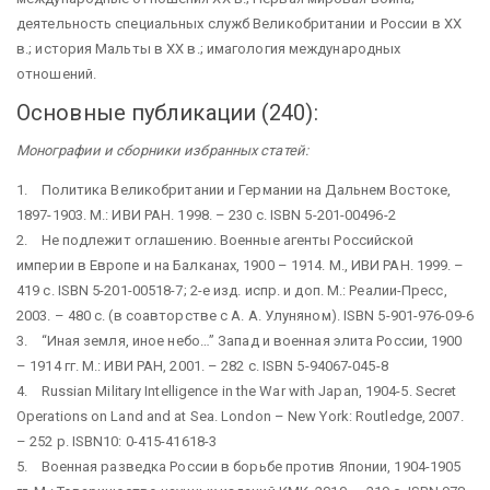
деятельность специальных служб Великобритании и России в ХХ
в.; история Мальты в ХХ в.; имагология международных
отношений.
Основные публикации (240):
Монографии и сборники избранных статей:
1. Политика Великобритании и Германии на Дальнем Востоке,
1897-1903. М.: ИВИ РАН. 1998. – 230 с. ISBN 5-201-00496-2
2. Не подлежит оглашению. Военные агенты Российской
империи в Европе и на Балканах, 1900 – 1914. М., ИВИ РАН. 1999. –
419 c. ISBN 5-201-00518-7; 2-е изд. испр. и доп. М.: Реалии-Пресс,
2003. – 480 с. (в соавторстве с А. А. Улуняном). ISBN 5-901-976-09-6
3. “Иная земля, иное небо…” Запад и военная элита России, 1900
– 1914 гг. М.: ИВИ РАН, 2001. – 282 с. ISBN 5-94067-045-8
4. Russian Military Intelligence in the War with Japan, 1904-5. Secret
Operations on Land and at Sea. London – New York: Routledge, 2007.
– 252 р. ISBN10: 0-415-41618-3
5. Военная разведка России в борьбе против Японии, 1904-1905