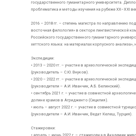
государственного гуманитарного университета. Диплом
проблематика и методы изучения на рубеже ХХ–ХХI веко
2016 – 2018 гг. – степень магистра по направлению п
восточная филология» в секторе лингвистической ко
Российского государственного гуманитарного универси
хеттского языка: на материалах корпусного анализа», н
Экспедиции:
• 2013 – 2020 гг. – участие в археологической экспед
(руководитель – С.Ю. Внуков).
• 2020 – 2022 гг. – участие в археологической экспе
(руководители – А.И. Иванчик, А.Б. Белинский).
• сентябрь 2021 г. – участие в совместной археолог
долине храмов в Агридженто (Сицилия).
• июль – август 2022 г. – участие в совместной туре
(руководители – А.И. Иванчик, Ведат Келеш, Турция).
Стажировки:
• апрель – июнь 2022 г. – стажировка в Академии живо