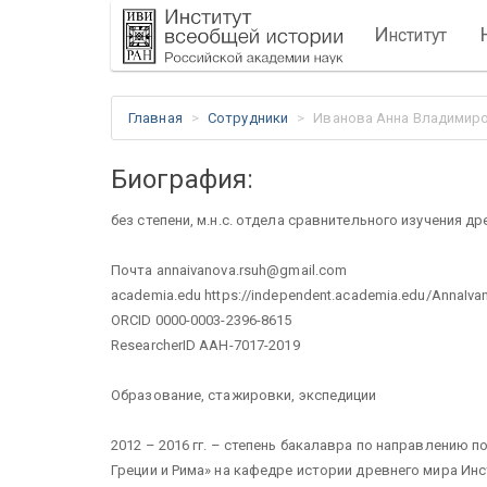
И
нститут
Главная
Сотрудники
Иванова Анна Владимир
Биография:
без степени, м.н.с. отдела сравнительного изучения д
Почта annaivanova.rsuh@gmail.com
academia.edu https://independent.academia.edu/AnnaIva
ORCID 0000-0003-2396-8615
ResearcherID AAH-7017-2019
Образование, стажировки, экспедиции
2012 – 2016 гг. – степень бакалавра по направлению 
Греции и Рима» на кафедре истории древнего мира Ин