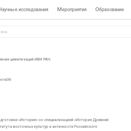
Н
М
О
аучные исследования
ероприятия
бразование
овна
ревних цивилизаций ИВИ РАН.
nova36
подготовки «История» со специализацией «История Древней
ститута восточных культур и античности Российского