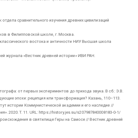
к отдела сравнительного изучения древних цивилизаций
ков в Филипповской школе, г. Москва.
а классического востока и античности НИУ Высшая школа
ей журнала «Вестник древней истории» ИВИ РАН.
тографа: от первых экспериментов до прихода звука. В сб.: Э.В.
ледующие эпохи: рецепция или трансформация? Казань, 110–113.
титут истории Коммунистической академии и его наследие //
2020. T. 11. URL: https://history.jes.su/s207987840008183-0-1/
происхождения в святилище Геры на Самосе // Вестник древней