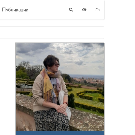
П
убликации
En