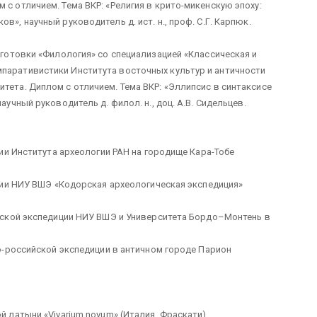
 с отличием. Тема ВКР: «Религия в крито-микенскую эпоху:
в», научный руководитель д. ист. н., проф. С.Г. Карпюк.
одготовки «Филология» со специализацией «Классическая и
мпаративистики Института восточных культур и античности
тета. Диплом с отличием. Тема ВКР: «Эллипсис в синтаксисе
аучный руководитель д. филол. н., доц. А.В. Сидельцев.
иции Института археологии РАН на городище Кара-Тобе
диции НИУ ВШЭ «Кодорская археологическая экспедиция»
ической экспедиции НИУ ВШЭ и Университета Бордо–Монтень в
цко-российской экспедиции в античном городе Парион
й латыни «Vivarium novum» (Италия, Фраскати).