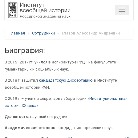
Меню
Главная
Сотрудники
Глазов Александр Андреевич
Биография:
В 2015–2017 гг. учился в аспирантуре РУДН на факультете
гуманитарных и социальных наук.
В 2018 г. защитил
кандидатскую диссертацию
в Институте
всеобщей истории РАН.
C 2019 г. – ученый секретарь лаборатории «
Институциональная
история ХХ века
».
Должность:
научный сотрудник
Академическая степень:
кандидат исторических наук