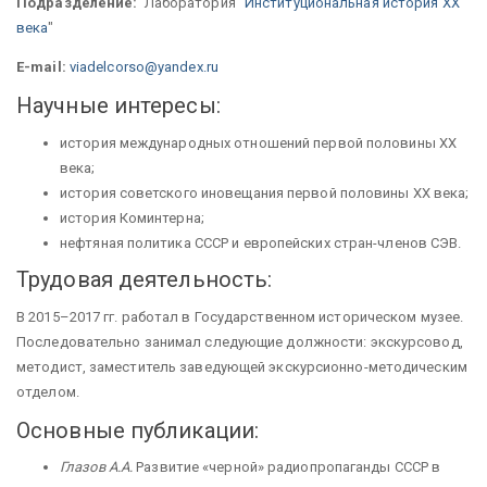
Подразделение:
Лаборатория "
Институциональная история XX
века
"
E-mail:
viadelcorso@yandex.ru
Научные интересы:
история международных отношений первой половины XX
века;
история советского иновещания первой половины XX века;
история Коминтерна;
нефтяная политика СССР и европейских стран-членов СЭВ.
Трудовая деятельность:
В 2015–2017 гг. работал в Государственном историческом музее.
Последовательно занимал следующие должности: экскурсовод,
методист, заместитель заведующей экскурсионно-методическим
отделом.
Основные публикации:
Глазов А.А.
Развитие «черной» радиопропаганды СССР в