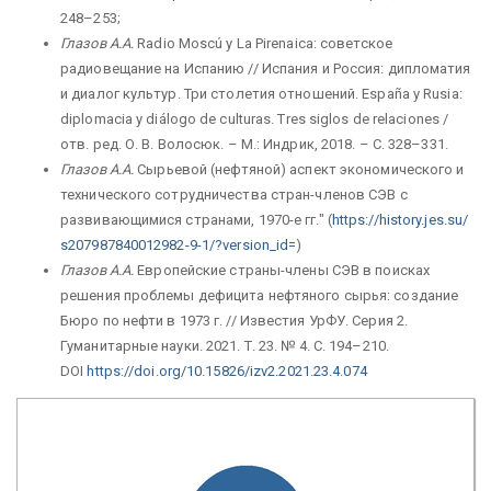
248–253;
Глазов А.А.
Radio Moscú y La Pirenaica: советское
радиовещание на Испанию // Испания и Россия: дипломатия
и диалог культур. Три столетия отношений. España y Rusia:
diplomacia y diálogo de culturas. Tres siglos de relaciones /
отв. ред. О. В. Волосюк. – М.: Индрик, 2018. – С. 328–331.
Глазов А.А.
Сырьевой (нефтяной) аспект экономического и
технического сотрудничества стран-членов СЭВ с
развивающимися странами, 1970-е гг." (
https://history.jes.su/
s207987840012982-9-1/?version_
id=
)
Глазов А.А.
Европейские страны-члены СЭВ в поисках
решения проблемы дефицита нефтяного сырья: создание
Бюро по нефти в 1973 г. // Известия УрФУ. Серия 2.
Гуманитарные науки. 2021. Т. 23. № 4. С. 194–210.
DOI
https://doi.org/10.15826/izv2.
2021.23.4.074