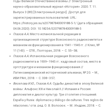
годы Великой Отечественной войны // Электронный
научно-образовательный журнал «История». 2020. T. 11.
Выпуск 3 (89) [Электронный ресурс]. Доступ для
зарегистрированных пользователей. URL:
https://history.jes.su/s207987840009188-5-1/ (дата обращения:
04.06.2020). DOI: 10.18254/S207987840009188-5
Глазов А.А.
Место испаноязычной редакции в
организационной структуре Всесоюзного радиокомитета и
механизм ее функционирования в 1941–1945 гг. // Клио, №
11 (143). – СПб., Полторак, 2018. – С. 55–58;
Глазов А.А.
Испаноязычная редакция Всесоюзного
радиокомитета в 1939–1945 гг.: кадровый состав, место в
оргструктуре и механизм функционирования //
Латиноамериканский исторический альманах, № 20. – М.,
ИВИ РАН, 2018. – С. 338–357;
Веселова И.Ю., Глазов А.А.
Судьбы династий в эпоху Великой
войны: Альфонс XIII и Николай II // Испания и Россия:
дипломатия и диалог культур. Три столетия отношений.
España y Rusia: diplomacia y diálogo de culturas. Tres siglos de
relaciones / отв. ред. О. В. Волосюк. – М.: Индрик, 2018. – С.