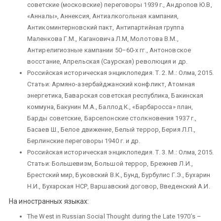
советские (московские) переговоры 1939 г., Андропов Ю.В,
«Анналы», Аннексия, Антиалкогольная кампания,
Антикоминтерновский пакт, Антипартийная группа
Маленкова Г.М., Кагановича Л.М, Молотова В.М.,
Антирелигиозные кампании 50–60-х гг., Антоновское
восстание, Апрельская (Саурская) революция и др.
Российская историческая энциклопедия. Т. 2. М.: Олма, 2015.
Статьи: Армяно-азербайджанский конфликт, Атомная
энергетика, Баварская советская республика, Бакинская
коммуна, Бакунин М.А., Баллод К., «Барбаросса» план,
Барды советские, Барселонские столкновения 1937 г.,
Басаев Ш., Белое движение, Белый террор, Берия Л.П.,
Берлинские переговоры 1940 г. и др.
Российская историческая энциклопедия. Т. 3. М.: Олма, 2015.
Статьи: Большевизм, Большой террор, Брежнев Л.И.,
Брестский мир, Буковский В.К., Бунд, Бурбулис Г.Э., Бухарин
Н.И., Бухарская НСР, Варшавский договор, Введенский А.И.
На иностранных языках:
The West in Russian Social Thought during the Late 1970’s –