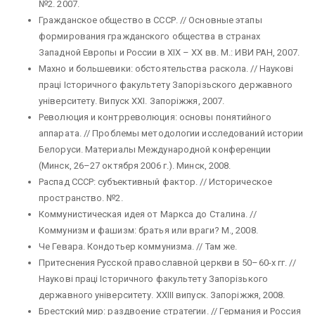
№2. 2007.
Гражданское общество в СССР. // Основные этапы
формирования гражданского общества в странах
Западной Европы и России в XIX – XX вв. М.: ИВИ РАН, 2007.
Махно и большевики: обстоятельства раскола. // Науковi
працi Iсторичного факультету Запорiзьского державного
унiверситету. Випуск XXI. Запорiжжя, 2007.
Революция и контрреволюция: основы понятийного
аппарата. // Проблемы методологии исследований истории
Белоруси. Материалы Международной конференции
(Минск, 26–27 октября 2006 г.). Минск, 2008.
Распад СССР: субъективный фактор. // Историческое
пространство. №2.
Коммунистическая идея от Маркса до Сталина. //
Коммунизм и фашизм: братья или враги? М., 2008.
Че Гевара. Кондотьер коммунизма. // Там же.
Притеснения Русской православной церкви в 50–60-х гг. //
Науковi працi Iсторичного факультету Запорiзького
державного унiверситету. XXIII випуск. Запорiжжя, 2008.
Брестский мир: раздвоение стратегии. // Германия и Россия