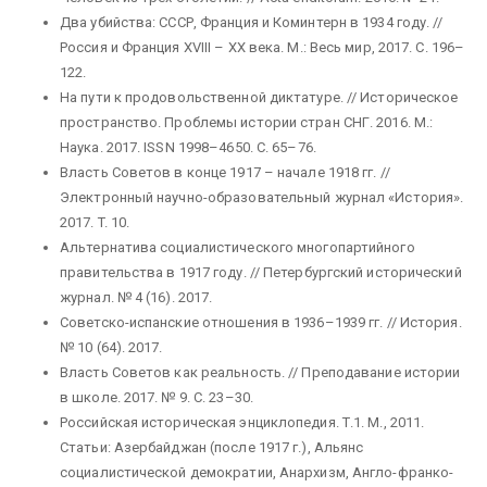
Два убийства: СССР, Франция и Коминтерн в 1934 году. //
Россия и Франция XVIII – XX века. М.: Весь мир, 2017. С. 196–
122.
На пути к продовольственной диктатуре. // Историческое
пространство. Проблемы истории стран СНГ. 2016. М.:
Наука. 2017. ISSN 1998–4650. С. 65–76.
Власть Советов в конце 1917 – начале 1918 гг. //
Электронный научно-образовательный журнал «История».
2017. T. 10.
Альтернатива социалистического многопартийного
правительства в 1917 году. // Петербургский исторический
журнал. № 4 (16). 2017.
Советско-испанские отношения в 1936–1939 гг. // История.
№ 10 (64). 2017.
Власть Советов как реальность. // Преподавание истории
в школе. 2017. № 9. С. 23–30.
Российская историческая энциклопедия. Т.1. М., 2011.
Статьи: Азербайджан (после 1917 г.), Альянс
социалистической демократии, Анархизм, Англо-франко-