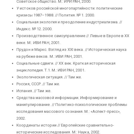
Советское общество. М.: ИРИ РАН, 2000.
У истоков российской многопартийности: политические
кризисы 1987–1988. // Полития. № 1. 2000.
Социальная экология и преодоление индустриализма. //
Индекс. № 12. 2000.
Производственное самоуправление // Левые в Европе в ХХ
веке. М.: ИВИ РАН, 2001.
Прудон и Маркс. Взгляд из XXI века. // Историческая наука
на рубеже веков. М.: ИВИ РАН, 2001.
Социальные сдвиги. // ХХ век. Краткая историческая
энциклопедия. Т.1. М.: ИВИ РАН, 2001.
Экологическая ситуация. // Там же.
Россия, СССР. // Там же.
Испания. // Там же.
Средства массовой информации. Информирование и
манипулирование. // Политико-психологические проблемы
исследования массового сознания. М.: «Аспект-пресс»,
2002.
Координаты истории // Европейские сравнительно-
исторические исследования. М.: Наука, 2002.