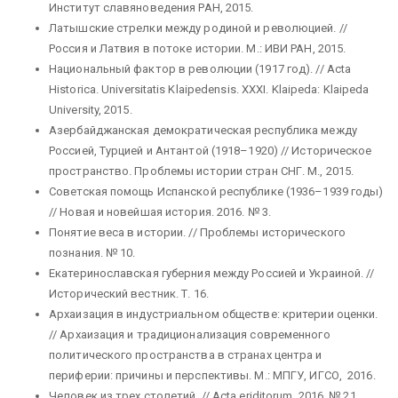
Институт славяноведения РАН, 2015.
Латышские стрелки между родиной и революцией. //
Россия и Латвия в потоке истории. М.: ИВИ РАН, 2015.
Национальный фактор в революции (1917 год). // Acta
Historica. Universitatis Klaipedensis. XXXI. Klaipeda: Klaipeda
University, 2015.
Азербайджанская демократическая республика между
Россией, Турцией и Антантой (1918–1920) // Историческое
пространство. Проблемы истории стран СНГ. М., 2015.
Советская помощь Испанской республике (1936–1939 годы)
// Новая и новейшая история. 2016. № 3.
Понятие веса в истории. // Проблемы исторического
познания. № 10.
Екатеринославская губерния между Россией и Украиной. //
Исторический вестник. Т. 16.
Архаизация в индустриальном обществе: критерии оценки.
// Архаизация и традиционализация современного
политического пространства в странах центра и
периферии: причины и перспективы. М.: МПГУ, ИГСО, 2016.
Человек из трех столетий. // Acta eriditorum. 2016. № 21.