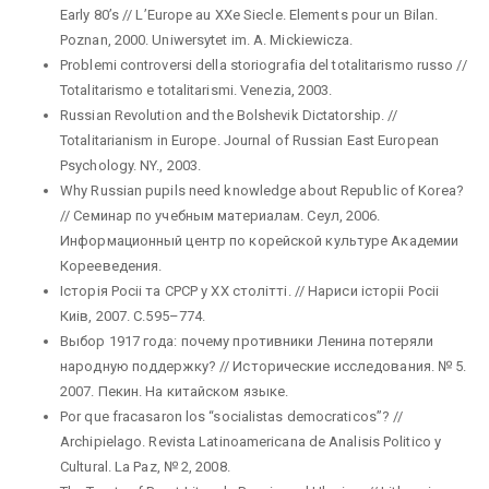
Early 80’s // L’Europe au XXe Siecle. Elements pour un Bilan.
Poznan, 2000. Uniwersytet im. A. Mickiewicza.
Problemi controversi della storiоgrafia del totalitarismo russo //
Totalitarismo e totalitarismi. Venezia, 2003.
Russian Revolution and the Bolshevik Dictatorship. //
Totalitarianism in Europe. Journal of Russian East European
Psychology. NY., 2003.
Why Russian pupils need knowledge about Republic of Korea?
// Семинар по учебным материалам. Сеул, 2006.
Информационный центр по корейской культуре Академии
Корееведения.
Iсторiя Росii та СРСР у XX столiттi. // Нариси iсторii Росii
Киiв, 2007. С.595–774.
Выбор 1917 года: почему противники Ленина потеряли
народную поддержку? // Исторические исследования. № 5.
2007. Пекин. На китайском языке.
Por que fracasaron los “socialistas democraticos”? //
Archipielago. Revista Latinoamericana de Analisis Politico y
Cultural. La Paz, № 2, 2008.