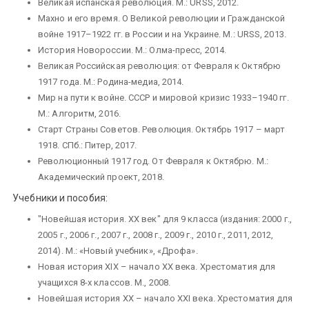
Великая испанская революция. М.: URSS, 2012.
Махно и его время. О Великой революции и Гражданской
войне 1917–1922 гг. в России и на Украине. М.: URSS, 2013.
История Новороссии. М.: Олма-пресс, 2014.
Великая Российская революция: от Февраля к Октябрю
1917 года. М.: Родина-медиа, 2014.
Мир на пути к войне. СССР и мировой кризис 1933–1940 гг.
М.: Алгоритм, 2016.
Старт Страны Советов. Революция. Октябрь 1917 – март
1918. СПб.: Питер, 2017.
Революционный 1917 год. От Февраля к Октябрю. М.:
Академический проект, 2018.
Учебники и пособия:
"Новейшая история. ХХ век" для 9 класса (издания: 2000 г.,
2005 г., 2006 г., 2007 г., 2008 г., 2009 г., 2010 г., 2011, 2012,
2014). М.: «Новый учебник», «Дрофа».
Новая история XIX – начало XX века. Хрестоматия для
учащихся 8-х классов. М., 2008.
Новейшая история XX – начало XXI века. Хрестоматия для