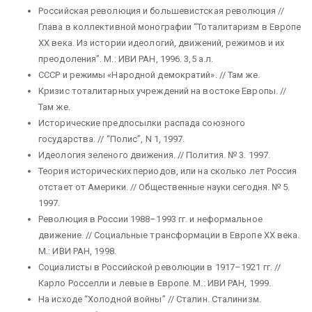
Российская революция и большевистская революция //
Глава в коллективной монографии “Тоталитаризм в Европе
ХХ века. Из истории идеологий, движений, режимов и их
преодоления”. М.: ИВИ РАН, 1996. 3,5 а.л.
СССР и режимы «Народной демократий». // Там же.
Кризис тоталитарных учреждений на востоке Европы. //
Там же.
Исторические предпосылки распада союзного
государства. // “Полис”, N 1, 1997.
Идеология зеленого движения. // Полития. № 3. 1997.
Теория исторических периодов, или на сколько лет Россия
отстает от Америки. // Общественные науки сегодня. № 5.
1997.
Революция в России 1988–1993 гг. и неформальное
движение. // Социальные трансформации в Европе ХХ века.
М.: ИВИ РАН, 1998.
Социалисты в Российской революции в 1917–1921 гг. //
Карло Росселли и левые в Европе. М.: ИВИ РАН, 1999.
На исходе “Холодной войны” // Сталин. Сталинизм.