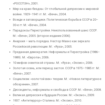
«РОССПЭН», 2001.
Мир на краю бездны. От глобальной депрессии к мировой
войне. 1929–1941 гг. М.: «Вече», 2004.
Вожди и заговорщики. Политическая борьба в СССР в 20–
30-е гг. М.: «Вече», 2004.
Парадоксы Перестройки. Неиспользованный шанс СССР.
М.: «Вече», 2005. (второе издание 2006).
Анархия – мать порядка. Нестор Махно как зеркало
Российской революции. М.: «Яуза», 2005.
Преданная демократия. Неформалы и Перестройка (1986–
1989). М.: «Европа», 2006.
10 мифов советской страны. М.: «Яуза», «Эксмо», 2006.
Золотая осень, или период застоя. СССР в 1975–1985 гг. М.:
«Вече», 2007.
Социализм: «золотой век» теории. М.: «Новое литературное
обозрение», 2007.
Диссиденты, неформалы и свобода в СССР. М.: «Вече», 2008.
Великая депрессия и будущее России. М.: «Эксмо», 2009.
1937. «Антитеррор» Сталина. М.: «Эксмо», 2010.