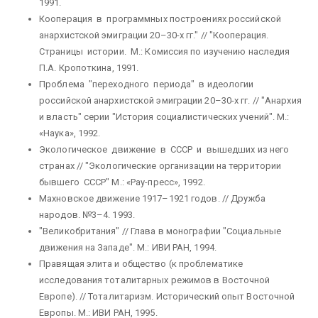
1991.
Кооперация в программных построениях российской
анархистской эмиграции 20–30-х гг." // "Кооперация.
Страницы истории. М.: Комиссия по изучению наследия
П.А. Кропоткина, 1991.
Проблема "переходного периода" в идеологии
российской анархистской эмиграции 20–30-х гг. // "Анархия
и власть" серии "История социалистических учений". М.:
«Наука», 1992.
Экологическое движение в СССР и вышедших из него
странах // "Экологические организации на территории
бывшего СССР" М.: «Рау-пресс», 1992.
Махновское движение 1917–1921 годов. // Дружба
народов. №3–4. 1993.
"Великобритания" // Глава в монографии "Социальные
движения на Западе". М.: ИВИ РАН, 1994.
Правящая элита и общество (к проблематике
исследования тоталитарных режимов в Восточной
Европе). // Тоталитаризм. Исторический опыт Восточной
Европы. М.: ИВИ РАН, 1995.