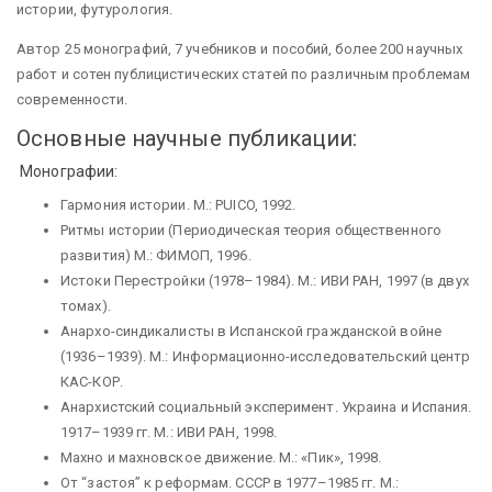
истории, футурология.
Автор 25 монографий, 7 учебников и пособий, более 200 научных
работ и сотен публицистических статей по различным проблемам
современности.
Основные научные публикации:
Монографии:
Гармония истории. М.: PUICO, 1992.
Ритмы истории (Периодическая теория общественного
развития) М.: ФИМОП, 1996.
Истоки Перестройки (1978–1984). М.: ИВИ РАН, 1997 (в двух
томах).
Анархо-синдикалисты в Испанской гражданской войне
(1936–1939). М.: Информационно-исследовательский центр
КАС-КОР.
Анархистский социальный эксперимент. Украина и Испания.
1917–1939 гг. М.: ИВИ РАН, 1998.
Махно и махновское движение. М.: «Пик», 1998.
От “застоя” к реформам. СССР в 1977–1985 гг. М.: