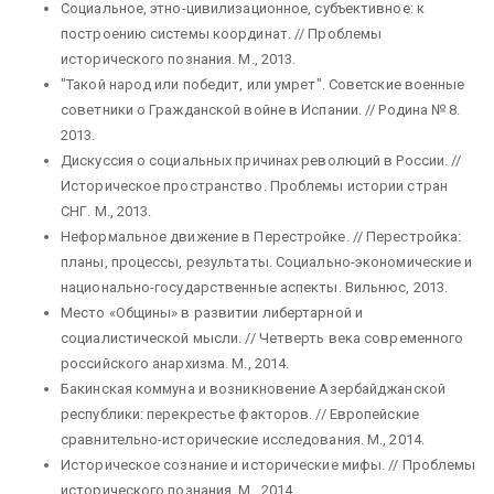
Социальное, этно-цивилизационное, субъективное: к
построению системы координат. // Проблемы
исторического познания. М., 2013.
"Такой народ или победит, или умрет". Советские военные
советники о Гражданской войне в Испании. // Родина № 8.
2013.
Дискуссия о социальных причинах революций в России. //
Историческое пространство. Проблемы истории стран
СНГ. М., 2013.
Неформальное движение в Перестройке. // Перестройка:
планы, процессы, результаты. Социально-экономические и
национально-государственные аспекты. Вильнюс, 2013.
Место «Общины» в развитии либертарной и
социалистической мысли. // Четверть века современного
российского анархизма. М., 2014.
Бакинская коммуна и возникновение Азербайджанской
республики: перекрестье факторов. // Европейские
сравнительно-исторические исследования. М., 2014.
Историческое сознание и исторические мифы. // Проблемы
исторического познания. М., 2014.