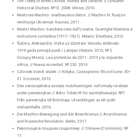
The Treaty of Brest-Litovsk: Russia and Ukraine. // Lithuanin
Historical Studies. №13. 2008. Vilnius, 2010.
Nestoras Machno: svarbiausios datos. // Machno N. Rusijos
revoliucija Ukrainoje. Kaunas, 2011.
Nestor Machno: bandiera nera sull’Ucraina. Guerriglia libertaria e
rivoluzione contadina (1917–1921). Milano: Eleuthera, 2012.
Šubins, Aleksandrs. Vizīte uz dzimteni: latviešu strēlnieki
1919.gada pirmajā pusē / Latvijas Vēsture. 2013, №.2.
Occupy Moscú. Las protestas de 2011–2013 y la izquierda
crítica. // Nueva sociedad. № 253. 2014.
Czloviek trzech stuleti. // Krityka. Czasopismo filozoficzne. 30–
31. Szczecin, 2013.
Den sensovjetiska sociala mobiliseringen: neformaly-rörelsen
under perestrojkan // Arkiv. Tidskrift för samhällsanalys. №7.
Från perestrojka till Bolotnaja. Utvecklingen av ett ryskt
civilsamhälle. 2016.
Die Machno-Bewegung und der Anarchismus // Anarchismus
und Russische Revolution. Berlin, 2017.
Революцiя в пошуках соцiалiзму. // Спiльне (Commons). №
11.