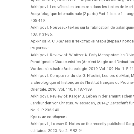
Arkhipov I. Les véhicules terrestres dans les textes de Mari
Assyriologique Internationale (2 parts) Part 1. Issue 1: Lan
405-419.
Arkhipov I. Nouveaux textes sur la fabrication de palanquins
103. P. 31-36.
Архипов И. С. Железо в текстах из Мари (первая половина
Рецензии:
Arkhipov I. Review of: Winitzer A. Early Mesopotamian Divi
Paradigmatic Characteristics (Ancient Magic and Divination 1
Vorderasiastische Archaeologie. 2019. Vol. 109. No. 1. P. 1
Arkhipov I. Compte-rendu de: G. Nicolini, Les ors de Mari, M
archéologique et historique de l’Institut français du Proche
Orientale. 2016. Vol. 110. P. 187-189.
Arkhipov I. Review of: Kärger B. Leben in der amurritische
Jahrhundert vor Christus. Wiesbaden, 2014 // Zeitschrift fu
No. 2. P. 235-240.
Краткие сообщения:
Arkhipov I., Loesov S. Notes on the recently published Sar
utilitaires. 2020. No. 2. P. 92-94.