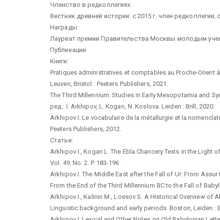
Членство в редколлегиях:
Вестник древней истории: с 2015 г. член редколлегии, 
Награды:
Лауреат премии Правительства Москвы молодым ученым
Публикации:
Книги:
Pratiques administratives et comptables au Proche-Orient à l
Leuven, Bristol : Peeters Publishers, 2021.
The Third Millennium: Studies in Early Mesopotamia and Sy
ред.: I. Arkhipov, L. Kogan, N. Koslova. Leiden : Brill, 2020.
Arkhipov I. Le vocabulaire de la métallurgie et la nomenclat
Peeters Publishers, 2012.
Статьи:
Arkhipov I., Kogan L. The Ebla Chancery Texts in the Light 
Vol. 49. No. 2. P. 183-196.
Arkhipov I. The Middle East after the Fall of Ur: From Assur t
From the End of the Third Millennium BC to the Fall of Babylo
Arkhipov I., Kalinin M., Loesov S. A Historical Overview of
Linguistic background and early periods. Boston, Leiden : Bri
Arkhipov I. Lexical and Other Notes on Old Babylonian Lette