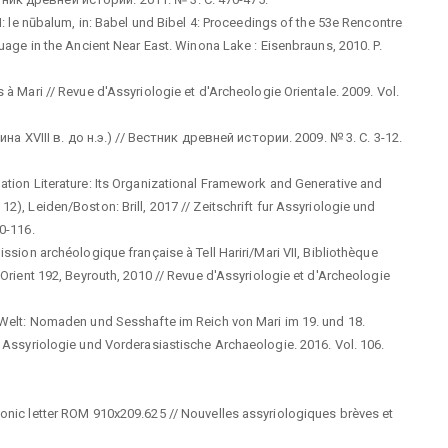
 I: le nūbalum, in: Babel und Bibel 4: Proceedings of the 53e Rencontre
guage in the Ancient Near East. Winona Lake : Eisenbrauns, 2010. P.
 à Mari // Revue d'Assyriologie et d'Archeologie Orientale. 2009. Vol.
 XVIII в. до н.э.) // Вестник древней истории. 2009. № 3. С. 3-12.
nation Literature: Its Organizational Framework and Generative and
2), Leiden/Boston: Brill, 2017 // Zeitschrift fur Assyriologie und
10-116.
ission archéologique française à Tell Hariri/Mari VII, Bibliothèque
-Orient 192, Beyrouth, 2010 // Revue d'Assyriologie et d'Archeologie
n Welt: Nomaden und Sesshafte im Reich von Mari im 19. und 18.
r Assyriologie und Vorderasiastische Archaeologie. 2016. Vol. 106.
gonic letter ROM 910x209.625 // Nouvelles assyriologiques brèves et