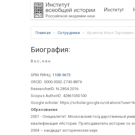
И
нститут
Главная
Сотрудники
Архипов Илья Сергеевич
Биография:
В.н.с., к.и.н.
SPIN РИНЦ:
1108-9673
ORCID: 0000-0002-2743-8876
ResearcherID: N-2854-2016
Scopus AuthorID: 42861050100
Google scholar: https://scholar.google.ru/citations?us
Образование
:
2001 - Специалитет: Московский государственный унив
квалификация «Историк. Преподаватель истории со з
2004 – кандидат исторических наук