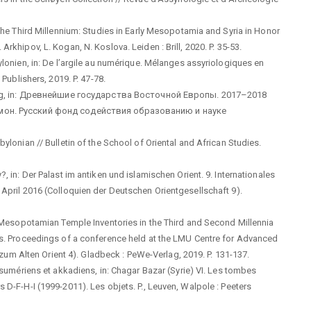
 The Third Millennium: Studies in Early Mesopotamia and Syria in Honor
rkhipov, L. Kogan, N. Koslova. Leiden : Brill, 2020. P. 35-53.
ylonien, in: De l’argile au numérique. Mélanges assyriologiques en
 Publishers, 2019. P. 47-78.
riting, in: Древнейшие государства Восточной Европы. 2017–2018
Гимон. Русский фонд содействия образованию и науке
ylonian // Bulletin of the School of Oriental and African Studies.
, in: Der Palast im antiken und islamischen Orient. 9. Internationales
 April 2016 (Colloquien der Deutschen Orientgesellschaft 9).
n: Mesopotamian Temple Inventories in the Third and Second Millennia
ces. Proceedings of a conference held at the LMU Centre for Advanced
 Alten Orient 4). Gladbeck : PeWe-Verlag, 2019. P. 131-137.
s sumériens et akkadiens, in: Chagar Bazar (Syrie) VI. Les tombes
 D-F-H-I (1999-2011). Les objets. P., Leuven, Walpole : Peeters