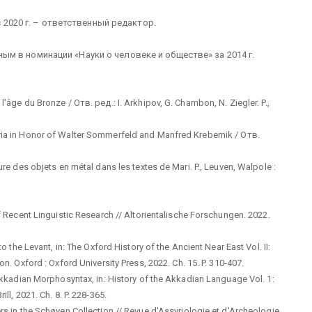
с 2020 г. – ответственный редактор.
 в номинации «Науки о человеке и обществе» за 2014 г.
'âge du Bronze / Отв. ред.: I. Arkhipov, G. Chambon, N. Ziegler. P.,
ria in Honor of Walter Sommerfeld and Manfred Krebernik / Отв.
ure des objets en métal dans les textes de Mari. P., Leuven, Walpole :
of Recent Linguistic Research // Altorientalische Forschungen. 2022.
o the Levant, in: The Oxford History of the Ancient Near East Vol. II:
n. Oxford : Oxford University Press, 2022. Ch. 15. P. 310-407.
 Akkadian Morphosyntax, in: History of the Akkadian Language Vol. 1:
ll, 2021. Ch. 8. P. 228-365.
rs in the Schøyen Collection // Revue d'Assyriologie et d'Archeologie