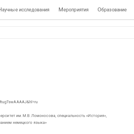
Н
М
О
аучные исследования
ероприятия
бразование
er=MtugTswAAAAJ&hl=ru
ерситет им. М.В. Ломоносова, специальность «История»,
нанием немецкого языка»