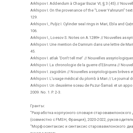
Arkhipov I. Addendum à Chagar Bazar VI, § 3 (45) // Nouvelles
Arkhipov I. On the provenance of the “Lower Yahrurum” texts 
129.
Arkhipov I., Puljiz I. Cylinder seal rings in Mari, Ebla and Qaṭ
106.
Arkhipov I., Loesov S. Notes on A.1289+ // Nouvelles assyriol
Arkhipov I. Une mention de Damrum dans une lettre de Mari? /
45.
Arkhipov I. atlak ‘Don’t tell me!’ // Nouvelles assyriologiques
Arkhipov I. La chronologie de la guerre d’Ešnunna // Nouvelle
Arkhipov I. zagidrûm // Nouvelles assyriologiques brèves et ut
Arkhipov I. L'usage médical du plomb à Mari // Le journal d
Arkhipov I. Un deuxième sceau de Puzur-Šamaš et un apport 
2009. No. 1. P. 2-3.
Гранты:
”Разработка корпусного словаря старовавилонского 
(совместно с FMSH, Франция), 2020-2022, руководител
"Морфосинтаксис и синтаксис старовавилонского диа