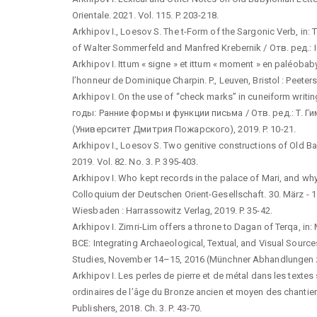
Orientale. 2021. Vol. 115. P. 203-218.
Arkhipov I., Loesov S. The t-Form of the Sargonic Verb, in:
of Walter Sommerfeld and Manfred Krebernik / Отв. ред.: I. A
Arkhipov I. Ittum « signe » et ittum « moment » en paléobab
l’honneur de Dominique Charpin. P., Leuven, Bristol : Peeters
Arkhipov I. On the use of “check marks” in cuneiform w
годы: Ранние формы и функции письма / Отв. ред.: Т. 
(Университет Дмитрия Пожарского), 2019. P. 10-21.
Arkhipov I., Loesov S. Two genitive constructions of Old Bab
2019. Vol. 82. No. 3. P. 395-403.
Arkhipov I. Who kept records in the palace of Mari, and why?
Colloquium der Deutschen Orient-Gesellschaft. 30. März - 1
Wiesbaden : Harrassowitz Verlag, 2019. P. 35-42.
Arkhipov I. Zimri-Lim offers a throne to Dagan of Terqa, i
BCE: Integrating Archaeological, Textual, and Visual Sour
Studies, November 14–15, 2016 (Münchner Abhandlungen zum
Arkhipov I. Les perles de pierre et de métal dans les texte
ordinaires de l’âge du Bronze ancien et moyen des chantiers
Publishers, 2018. Ch. 3. P. 43-70.