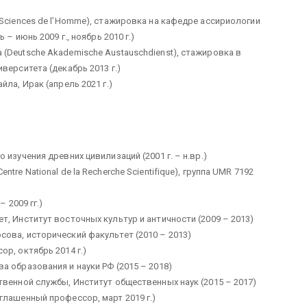
Sciences de l’Homme), стажировка на кафедре ассириологии
– июнь 2009 г., ноябрь 2010 г.)
(Deutsche Akademische Austauschdienst), стажировка в
верситета (декабрь 2013 г.)
ла, Ирак (апрель 2021 г.)
изучения древних цивилизаций (2001 г. – н.вр.)
re National de la Recherche Scientifique), группа UMR 7192
 2009 гг.)
, Институт восточных культур и античности (2009 – 2013)
ова, исторический факультет (2010 – 2013)
р, октябрь 2014 г.)
 образования и науки РФ (2015 – 2018)
твенной службы, Институт общественных наук (2015 – 2017)
глашенный профессор, март 2019 г.)