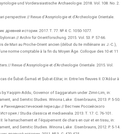
Assyriologie und Vorderasiastische Archaeologie. 2018. Vol. 108. No. 2.
ari perspective // Revue d'Assyriologie et d'Archeologie Orientale.
 древней истории. 2017. Т. 77. № 4. С. 1050-1077.
ylonian // Archiv für Orientforschung. 2015. Vol. 53. P. 57-66.
de Mari au Proche-Orient ancien (début du IIe millénaire av. J.-C.),
ue d’une norme comptable à la fin du Moyen Âge. Colloque des 10 et 11
ers // Revue d'Assyriologie et d'Archeologie Orientale. 2015. Vol.
cas de Šubat-Šamaš et Ṣubat-Eštar, in: Entre les fleuves II. D’Aššur à
ers by Yaqqim-Addu, Governor of Saggaratum under Zimri-Lim, in:
ament, and Semitic Studies. Winona Lake : Eisenbrauns, 2013. P. 5-50.
и Раннединастический периоды // Вестник Российского
рия / Studia classica et mediaevalia. 2013. Т. 17. С. 76-101.
II: le harnachement et l’équipement de chars en cuir et en tissu, in:
ament, and Semitic Studies. Winona Lake : Eisenbrauns, 2012. P. 5-14.
ник древней истории. 2011. № 3. С. 470-475.