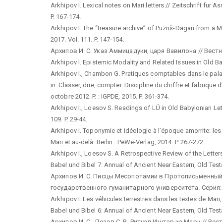
Arkhipov I. Lexical notes on Mari letters // Zeitschrift fur 
P. 167-174.
Arkhipov I. The “treasure archive” of Puzriš-Dagan from a M
2017. Vol. 111. P. 147-154.
Архипов И. С. Указ Аммицадуки, царя Вавилона // Вестник
Arkhipov I. Epistemic Modality and Related Issues in Old Bab
Arkhipov I., Chambon G. Pratiques comptables dans le palais 
in: Classer, dire, compter. Discipline du chiffre et fabriq
octobre 2012. P. : IGPDE, 2015. P. 361-374.
Arkhipov I., Loesov S. Readings of LÚ in Old Babylonian Lett
109. P. 29-44.
Arkhipov I. Toponymie et idéologie à l’époque amorrite: les 
Mari et au-delà. Berlin : PeWe-Verlag, 2014. P. 267-272.
Arkhipov I., Loesov S. A Retrospective Review of the Lett
Babel und Bibel 7: Annual of Ancient Near Eastern, Old Test
Архипов И. С. Писцы Месопотамии в Протописьменный 
государственного гуманитарного университета. Серия: Исто
Arkhipov I. Les véhicules terrestres dans les textes de Mari, 
Babel und Bibel 6: Annual of Ancient Near Eastern, Old Test
Архипов И. С., Лезов С. В. Ритуал Иштар из Мари // Вест