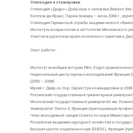
Стипендии и стажировки
:
Стипендия «Дидро» Дома наук о человеке (Maison des 
Коллеж-де-Франс, Париж (январь – июнь 2006 г., апрель 
Стипендия Германской службы академического обмена 
Институте ассириологии и хеттологии Мюнхенского уни
Участие в раскопках археологического памятника Дехай
Опыт работы:
Институт всеобщей истории РАН, Отдел сравнительного 
Национальный центр научных исследований Франции (Cent
(2006 – 2008)
Музей г. Дейр-эз-Зор, Сирия (три командировки в 2008 –
Российский государственный гуманитарный университет
Московский государственный университет им. Ломонос
Университет Лилль-3, Франция (приглашенный профессо
Член молодежной секции Совета по науке Министерства
Российская академия народного хозяйства и государс
Высшая школа социальных наук (EHESS), Франция (при