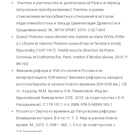
Учитель и учительство в допетровской Руси и в период
петровских преобразовании// Учитель и ученик:
становление интерсубъектных отношений в истории
педагогики Востока и Запада (цивилизации Древности и
Средневековья). М., ФГНУ ИТИП. 2013. С.627-660.
Quand l’histoire russe devient une matiere scolaire (XVIIe-XVIIIe
s.) //Ecrire et réécrire l'histoire russe d'Ivan le Terrible à Vasilij
Kljucevskij (1547-1917). Publié sous la direction de Pierre
Gonneau et Ecatherina Rai. Paris. Institut d’études slaves. 2013. P.
89-100.
Феномен реформ в XVII столетия в России и их
интерпретация в XVIII веке// Феномен реформ на западе и
востоке Европы в начале Нового времени (XVI-XVIII вв.). Сб.
ст. под ред. М.М. Крома и Л.А. Пименовой. Изд-во
Европейский Университет СПб.: 2013. (в соавторстве с Е.Н.
Наседкиным). С.179-191.1 п.л. ISBN 978-5-94380-163-1
Россия от Смутного времени до Петровских реформ//
Всемирная история. В 6-ти тт. Т. 3. Мир в раннее Новое
время. М., 2013. С. 638 – 662. 1. 5 п.л. (в соавторстве с
Т.А.Опариной).