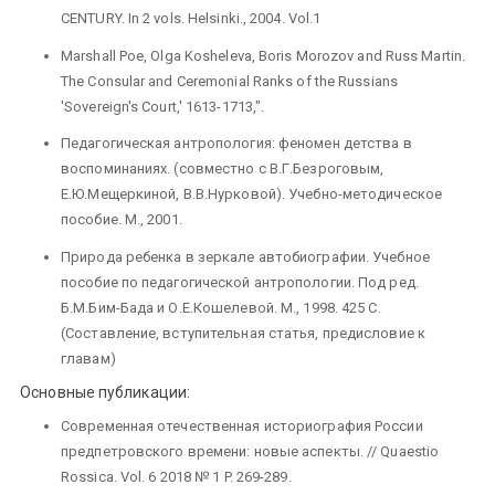
CENTURY. In 2 vols. Helsinki., 2004. Vol.1
Marshall Poe, Olga Kosheleva, Boris Morozov and Russ Martin.
The Consular and Ceremonial Ranks of the Russians
'Sovereign's Court,' 1613-1713,".
Педагогическая антропология: феномен детства в
воспоминаниях. (совместно с В.Г.Безроговым,
Е.Ю.Мещеркиной, В.В.Нурковой). Учебно-методическое
пособие. М., 2001.
Природа ребенка в зеркале автобиографии. Учебное
пособие по педагогической антропологии. Под ред.
Б.М.Бим-Бада и О.Е.Кошелевой. М., 1998. 425 С.
(Составление, вступительная статья, предисловие к
главам)
Основные публикации:
Современная отечественная историография России
предпетровского времени: новые аспекты. // Quaestio
Rossica. Vol. 6 2018 № 1 P. 269-289.