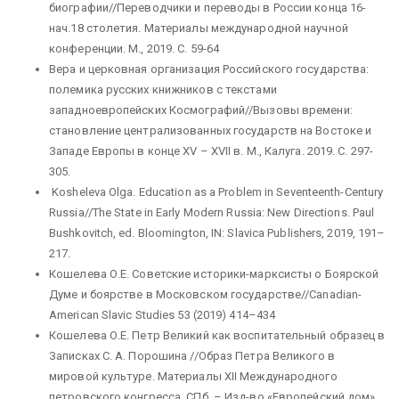
биографии//Переводчики и переводы в России конца 16-
нач.18 столетия. Материалы международной научной
конференции. М., 2019. С. 59-64
Вера и церковная организация Российского государства:
полемика русских книжников с текстами
западноевропейских Космографий//Вызовы времени:
становление централизованных государств на Востоке и
Западе Европы в конце XV – XVII в. М., Калуга. 2019. С. 297-
305.
Kosheleva Olga. Education as a Problem in Seventeenth-Century
Russia//The State in Early Modern Russia: New Directions. Paul
Bushkovitch, ed. Bloomington, IN: Slavica Publishers, 2019, 191–
217.
Кошелева О.Е. Советские историки-марксисты о Боярской
Думе и боярстве в Московском государстве//Canadian-
American Slavic Studies 53 (2019) 414–434
Кошелева О.Е. Петр Великий как воспитательный образец в
Записках С. А. Порошина //Образ Петра Великого в
мировой культуре. Материалы ХII Международного
петровского конгресса. СПб. – Изд-во «Европейский дом».