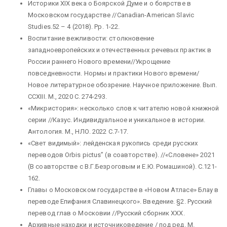
Историки XIX века о Боярской Думе и о боярстве в
Московском государстве //Canadian-American Slavic
Studies.52 – 4 (2018). Pp. 1-22.
Воспитание вежливости: столкновение
западноевропейских и отечественных речевых практик в
России раннего Нового времени//Укрощение
повседневности. Нормы и практики Нового времени/
Новое литературное обозрение. Научное приложение. Вып.
CCXIII. М., 2020 С. 274-293.
«Микристория»: несколько слов к читателю новой книжной
серии //Казус. Индивидуальное и уникальное в истории.
Антология. М., НЛО. 2022 С.7-17.
«Свет видимый»: лейденская рукопись среди русских
переводов Orbis pictus” (в соавторстве). //«Словене» 2021
(В соавторстве с В.Г.Безроговым и Е.Ю. Ромашиной). С.121-
162.
Главы о Московском государстве в «Новом Атласе» Блау в
переводе Епифания Славинецкого». Введение. §2. Русский
перевод глав о Московии //Русский сборник XXХ.
Архивные находки и источниковедение / под ред. М.