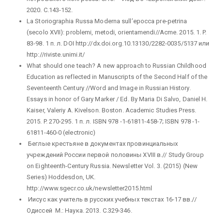
2020. С.143-152.
La Storiographia Russa Moderna sull’epocca pre-petrina
(secolo XVII): problemi, metodi, orientamendi//Acme. 2015. 1. P.
83-98. 1 п. л. DOI http://dx.doi.org.10.13130/2282-0035/5137 или
http://riviste.unimi.it/
What should one teach? A new approach to Russian Childhood
Education as reflected in Manuscripts of the Second Half of the
Seventeenth Century //Word and Image in Russian History.
Essays in honor of Gary Marker / Ed. By Maria Di Salvo, Daniel H.
Kaiser, Valeriy A. Kivelson. Boston. Academic Studies Press.
2015. P. 270-295. 1 п. л. ISBN 978 -1-61811-458-7; ISBN 978 -1-
61811-460-0 (electronic)
Беглые крестьяне в документах провинциальных
учреждений России первой половины XVIII в.// Study Group
on Eighteenth-Century Russia. Newsletter Vol. 3. (2015) (New
Series) Hoddesdon, UK.
http://www.sgecr.co.uk/newsletter2015.html
Иисус как учитель в русских учебных текстах 16-17 вв.//
Одиссей М.: Наука. 2013. С.329-346.