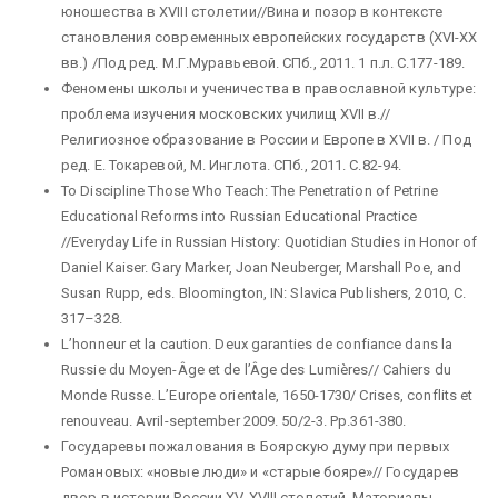
юношества в XVIII столетии//Вина и позор в контексте
становления современных европейских государств (XVI-XX
вв.) /Под ред. М.Г.Муравьевой. СПб., 2011. 1 п.л. С.177-189.
Феномены школы и ученичества в православной культуре:
проблема изучения московских училищ XVII в.//
Религиозное образование в России и Европе в XVII в. / Под
ред. Е. Токаревой, М. Инглота. СПб., 2011. С.82-94.
To Discipline Those Who Teach: The Penetration of Petrine
Educational Reforms into Russian Educational Practice
//Everyday Life in Russian History: Quotidian Studies in Honor of
Daniel Kaiser. Gary Marker, Joan Neuberger, Marshall Poe, and
Susan Rupp, eds. Bloomington, IN: Slavica Publishers, 2010, С.
317–328.
L’honneur et la caution. Deux garanties de confiance dans la
Russie du Moyen-Âge et de l’Âge des Lumières// Cahiers du
Monde Russe. L’Europe orientale, 1650-1730/ Crises, conflits et
renouveau. Avril-september 2009. 50/2-3. Pp.361-380.
Государевы пожалования в Боярскую думу при первых
Романовых: «новые люди» и «старые бояре»// Государев
двор в истории России ХV-XVIII столетий. Материалы