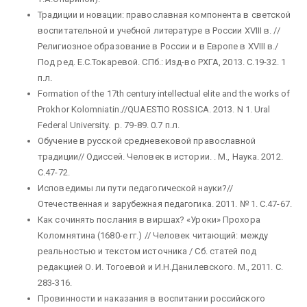
Традиции и новации: православная компонента в светской
воспитательной и учебной литературе в России XVIII в. //
Религиозное образование в России и в Европе в XVIII в./
Под ред. Е.С.Токаревой. СПб.: Изд-во РХГА, 2013. С.19-32. 1
п.л.
Formation of the 17th century intellectual elite and the works of
Prokhor Kolomniatin.//QUAESTIO ROSSICA. 2013. N 1. Ural
Federal University. p. 79-89. 0.7 п.л.
Обучение в русской средневековой православной
традиции// Одиссей. Человек в истории. . М., Наука. 2012.
С.47-72.
Исповедимы ли пути педагогической науки?//
Отечественная и зарубежная педагогика. 2011. № 1. С.47-67.
Как сочинять послания в виршах? «Уроки» Прохора
Коломнятина (1680-е гг.) // Человек читающий: между
реальностью и текстом источника / Сб. статей под
редакцией О. И. Тогоевой и И.Н.Данилевского. М., 2011. С.
283-316.
Провинности и наказания в воспитании российского