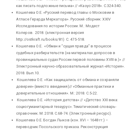
как писать подложные письма» // «Казус-2018». С.324-340.
Кошелева О.Е. «Русский перевод главы о Московии в
Атласе Герарда Меркатора». Русский сборник: ХХIV
Исследования по истории России. М.: Модест
Колеров. 2018. (электронная версия
http://ostkraft.ru/books/81) С. 475-518.
Кошелева О.Е. «Обман и “сущая правда” в процессе
судебных разбирательств (на материалах допросов в
провинциальных судах России первой половины XVIII в.)» //
Электронный научно-образовательный журнал «История».
2018. Вып.10.
Кошелева О.Е. «Как защищались от обмана и сохраняли
доверие» (вместо введения)// «Обманные практики и
доверительные отношения». М.: 2018. С.5-22.
Кошелева О.Е. «История детства» // «Детство XXI века:
социогуманитарный тезаурус». Тематический словарь-
справочник. М. 2018. С.68-74. (Электронный ресурс).
Кошелева О.Е. Богдан Лыков (кон. XVI – 1648 гг.) –
переводчик Посольского приказа. Реконструкция