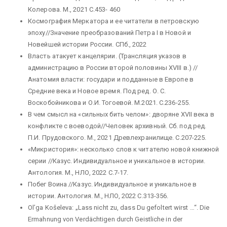
Колерова. М., 2021 С.453- 460
Космография Меркатора и ее читатели в петровскую
эпоху//Значение преобразований Петра I в Новой и
Новейшей истории России. СПб., 2022
Власть атакует канцелярии. (Трансляция указов в
администрацию в России второй половины XVIII в.) //
Анатомия власти: государи и подданные в Европе в
Средние века и Новое время. Под ред. О. С.
Воскобойникова и О.И. Тогоевой. М.2021. С.236-255.
В чем смысл на «сильных бить челом»: дворяне XVII века в
конфликте с воеводой//Человек архивный. Сб. под ред.
П.И. Прудовского. М., 2021 Древлехранилище. С.207-225.
«Микристория»: несколько слов к читателю новой книжной
серии //Казус. Индивидуальное и уникальное в истории.
Антология. М., НЛО, 2022 С.7-17.
Побег Воина //Казус. Индивидуальное и уникальное в
истории. Антология. М., НЛО, 2022 С.313-356.
Ol’ga Košeleva: „Lass nicht zu, dass Du gefoltert wirst …“. Die
Ermahnung von Verdächtigen durch Geistliche in der