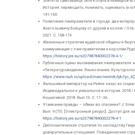
Эпитеты самозванца Тиля Колупа в немецкой исто
История: переводить, понимать, оценивать (к юби
141-160.
Появление лжеправителя в городе: две интерп
Анатольевичу Бойцову от друзей и коллег / Отв. 
2021. С. 158-174.
Жизненные стратегии иудейской общины и бюрг
коммуникации с лже-правителем и королем Рудо
https://history.jes.su/s207987840002378-4-1/
Публичные сцены высмеивания лжеправителя: м
«Литературоведение. Языкознание. Культурология
https://www.rsuh.ru/upload/main/vestnik/lyk/lyc_
Фальшивый император на Рейне: казус из социаль
Индивидуальное и уникальное в истории. 2018 / П
Кошелевой. 2018. Вып.13. С. 17–36.
Утаивание правды – обман во спасение? // Элек
Вып. 9 (73). [Электронный ресурс]. Доступ для 
https://history.jes.su/s207987840002378-4-1
Дипломатическая стратегия по наследству Генрих
доверительные отношения. Поведенческие стра