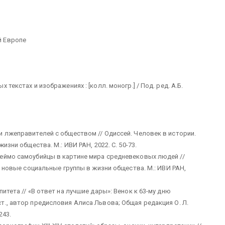
й Европе
текстах и изображениях : [колл. моногр.] / Под. ред. А.Б.
и лжеправителей с обществом // Одиссей. Человек в истории.
изни общества. М.: ИВИ РАН, 2022. С. 50-73.
еймо самоубийцы в картине мира средневековых людей //
” новые социальные группы в жизни общества. М.: ИВИ РАН,
итета // «В ответ на лучшие дары»: Венок к 63-му дню
т., автор предисловия Алиса Львова; Общая редакция О. Л.
243.