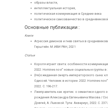
образы власти,
интеллектуальная история,
политическая коммуникация в Средние века
политическое самозванчество в средневеково
Основные публикации :
Книги
Агрессия демонов и гнев святых в средневековых 
Герштейн. М.:ИВИ РАН, 2021
Статьи
Короля играет свита: особенности коммуникаци
2022: Homines novi” новые социальные группы в ж
(Не)ожиданная смерть императорского сына: кл
Одиссей. Человек в истории. 2022: Homines novi
2022. С. 196-217.
Лжеправитель как еретик: о семантике одного эп
рождения Александра Евгеньевича Махова / Сос
Довгий, А. Львовой. Тула: Аквариус, 2022. С. 237-