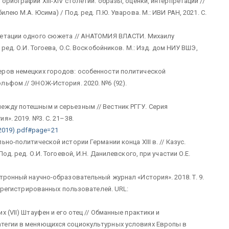
риографии XIII-XIV столетий: образы, оценки, интерпретации //
лею М.А. Юсима) / Под. ред. П.Ю. Уварова. М.: ИВИ РАН, 2021. С.
ретации одного сюжета // АНАТОМИЯ ВЛАСТИ. Михаилу
ред. О.И. Тогоева, О.С. Воскобойников. М.: Изд. дом НИУ ВШЭ,
еров немецких городов: особенности политической
льфом // ЭНОЖ-История. 2020. №6 (92).
ежду потешным и серьезным // Вестник РГГУ. Серия
». 2019. №3. С. 21–38.
3(2019).pdf#page=21
но-политической истории Германии конца XIII в. // Казус.
од. ред. О.И. Тогоевой, И.Н. Данилевского, при участии О.Е.
тронный научно-образовательный журнал «История». 2018. Т. 9.
зарегистрированных пользователей. URL:
 (VII) Штауфен и его отец // Обманные практики и
тегии в меняющихся социокультурных условиях Европы в