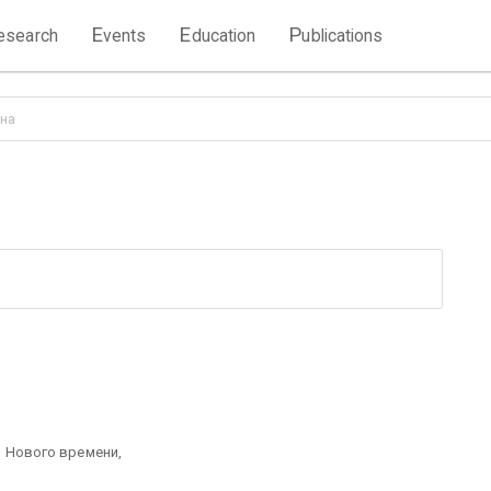
E
E
P
esearch
vents
ducation
ublications
на
о Нового времени,