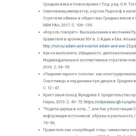
Средние века и Новое время / Под. ред. О.И. Того
Самозванец-император, король Рудольф и населе
Стратегии обмана в обществах Средних веков и Н
ИВИ РАН, 2017. С. 109–139.
«Король говорит»: Высказывание и молчание Р
правителя в хрониках XIV в. // Адам и Ева. Альма
http://roii.ru/adam-and-eve/roii-adam-and-eve-25.p
Как не выполнять обещанного: дипломатическая 
Индивидуальные и коллективные стратегии поведе
2016. С. 34–59.
«Падение черного сокола»: как конструировалас
Счастливцы и неудачники при дворе в Средние ве
С. 12–47.
Крестовый поход Фридриха II: предательство кре
Наука, 2013. С. 45–73.
https://odysseus.igh.ru/uplo
"Родила царица в ночь...", или Как у Констанци
информация источников: образы и реальность / По
74–90.
Правитель как «скорбящий отец»: символика пла