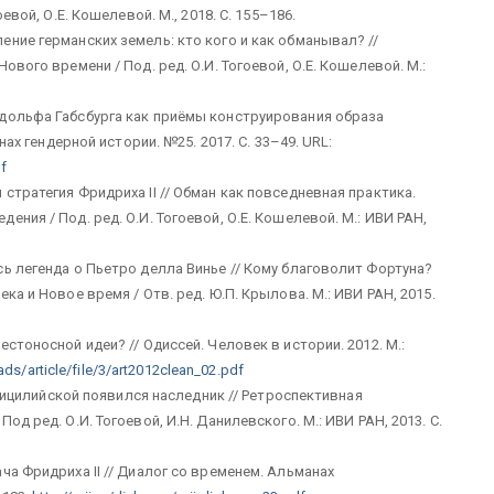
евой, О.Е. Кошелевой. М., 2018. С. 155–186.
ние германских земель: кто кого и как обманывал? //
ового времени / Под. ред. О.И. Тогоевой, О.Е. Кошелевой. М.:
удольфа Габсбурга как приёмы конструирования образа
нах гендерной истории. №25. 2017. С. 33–49. URL:
df
стратегия Фридриха II // Обман как повседневная практика.
ния / Под. ред. О.И. Тогоевой, О.Е. Кошелевой. М.: ИВИ РАН,
ь легенда о Пьетро делла Винье // Кому благоволит Фортуна?
ка и Новое время / Отв. ред. Ю.П. Крылова. М.: ИВИ РАН, 2015.
стоносной идеи? // Одиссей. Человек в истории. 2012. М.:
ads/article/file/3/art2012clean_02.pdf
и Сицилийской появился наследник // Ретроспективная
д ред. О.И. Тогоевой, И.Н. Данилевского. М.: ИВИ РАН, 2013. С.
ча Фридриха II // Диалог со временем. Альманах