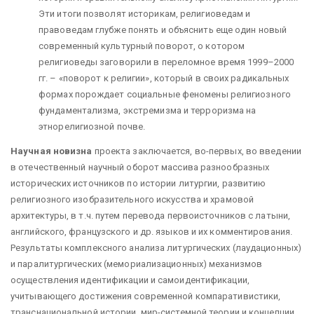
Эти итоги позволят историкам, религиоведам и
правоведам глубже понять и объяснить еще один новый
современный культурный поворот, о котором
религиоведы заговорили в переломное время 1999–2000
гг. – «поворот к религии», который в своих радикальных
формах порождает социальные феномены религиозного
фундаментализма, экстремизма и терроризма на
этнорелигиозной почве.
Научная новизна
проекта заключается, во-первых, во введении
в отечественный научный оборот массива разнообразных
исторических источников по истории литургии, развитию
религиозного изобразительного искусства и храмовой
архитектуры, в т.ч. путем перевода первоисточников с латыни,
английского, французского и др. языков и их комментирования.
Результаты комплексного анализа литургических (лаудационных)
и паралитургических (мемориализационных) механизмов
осуществления идентификации и самоидентификации,
учитывающего достижения современной компаративистики,
транснациональной истории, мир-системной теории и концепции