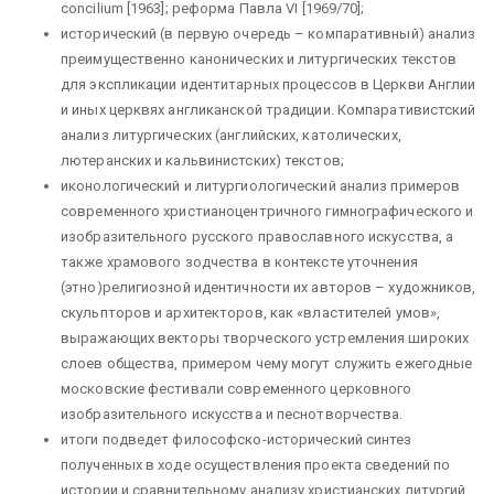
concilium [1963]; реформа Павла VI [1969/70];
исторический (в первую очередь – компаративный) анализ
преимущественно канонических и литургических текстов
для экспликации идентитарных процессов в Церкви Англии
и иных церквях англиканской традиции. Компаративистский
анализ литургических (английских, католических,
лютеранских и кальвинистских) текстов;
иконологический и литургиологический анализ примеров
современного христианоцентричного гимнографического и
изобразительного русского православного искусства, а
также храмового зодчества в контексте уточнения
(этно)религиозной идентичности их авторов – художников,
скульпторов и архитекторов, как «властителей умов»,
выражающих векторы творческого устремления широких
слоев общества, примером чему могут служить ежегодные
московские фестивали современного церковного
изобразительного искусства и песнотворчества.
итоги подведет философско-исторический синтез
полученных в ходе осуществления проекта сведений по
истории и сравнительному анализу христианских литургий.