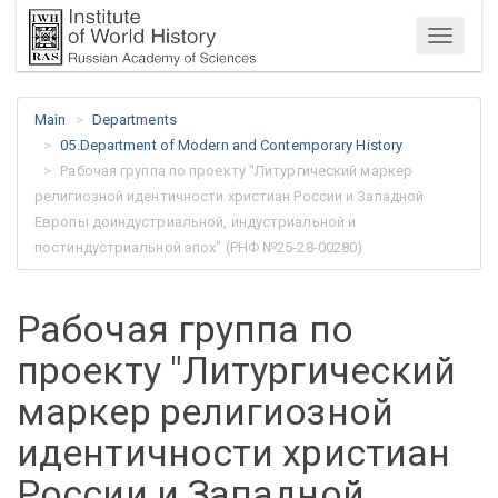
Menu
Main
Departments
05.Department of Modern and Contemporary History
Рабочая группа по проекту "Литургический маркер
религиозной идентичности христиан России и Западной
Европы доиндустриальной, индустриальной и
постиндустриальной эпох" (РНФ №25-28-00280)
Рабочая группа по
проекту "Литургический
маркер религиозной
идентичности христиан
России и Западной