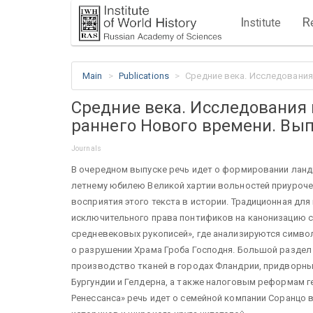
I
R
nstitute
Main
Publications
Средние века. Исследования 
Средние века. Исследования 
раннего Нового времени. Вып.
Journals
В очередном выпуске речь идет о формировании ландш
летнему юбилею Великой хартии вольностей приуроче
восприятия этого текста в истории. Традиционная д
исключительного права понтификов на канонизацию св
средневековых рукописей», где анализируются симво
о разрушении Храма Гроба Господня. Большой раздел
производство тканей в городах Фландрии, придворн
Бургундии и Гелдерна, а также налоговым реформам г
Ренессанса» речь идет о семейной компании Соранцо в