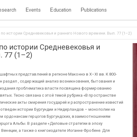
E
E
P
esearch
vents
ducation
ublications
по истории Средневековья и раннего Нового времени. Вып. 77 (1–2)
по истории Средневековья и
 77 (1–2)
афтных представлений в регионе Маконнэ в X–XI вв. К 800-
н раздел , содержащий анализ возникновения, бытования и
ля издания проблематика власти посвящена формированию
ятых. Тесно связана с этой темой рубрика «В пространстве
лические акты смирения государей и распространение известий
 отведен истории Бургундии и Нидерландов – монополии на
ым ордонансам герцогов Бургундских, взаимоотношениям
ерцога Альбы. В разделе «Деловые стратегии в эпоху
 Венеции, а также о книгоиздателе Иоганне Фробене. Для