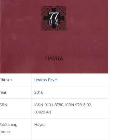
Editors:
Uvarov Pavel
Year:
2016
ISBN:
ISSN 0131-8780. ISBN 978-5-02-
039224-3
Publishing
Наука
house: