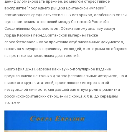
демифологизировать прежнее, во многом стереотипное
восприятие "последнего рыцаря Британской империи",
сложившееся среди отечественных историков, особенно в связи
с установлением отношений между Советской Россией и
Соединённым Королевством. Объективному анализу заслуг
лорда Керзона перед Британской империей также
способствовало новое прочтение опубликованных документов,
включая мемуары и переписку тех людей, с которыми он общался
на протяжении нескольких десятилетий.
Биография Дж.Н.Кёрзона как научно-популярное издание
предназначено не только для профессиональных историков, но и
широкого круга читателей, проявляющих интерес к этой
незаурядной личности, сыгравшей заметную роль в развитии
российско-британских отношений с конца XIX в. до середины
1920-х гг.