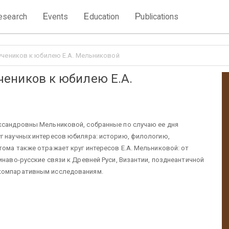
E
E
P
esearch
vents
ducation
ublications
и учеников к юбилею Е.А. Мельниковой
 учеников к юбилею Е.А.
ександровны Мельниковой, собранные по случаю ее дня
г научных интересов юбиляра: историю, филологию,
тома также отражает круг интересов Е.А. Мельниковой: от
инаво-русские связи к Древней Руси, Византии, позднеантичной
 компаративным исследованиям.