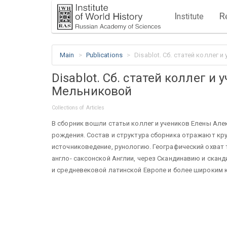
I
R
nstitute
Main
Publications
Disablot. Сб. статей коллег 
Disablot. Сб. статей коллег и
Мельниковой
Collections of Articles
В сборник вошли статьи коллег и учеников Елены Ал
рождения. Состав и структура сборника отражают кру
источниковедение, рунологию. Географический охват 
англо- саксонской Англии, через Скандинавию и сканд
и средневековой латинской Европе и более широким