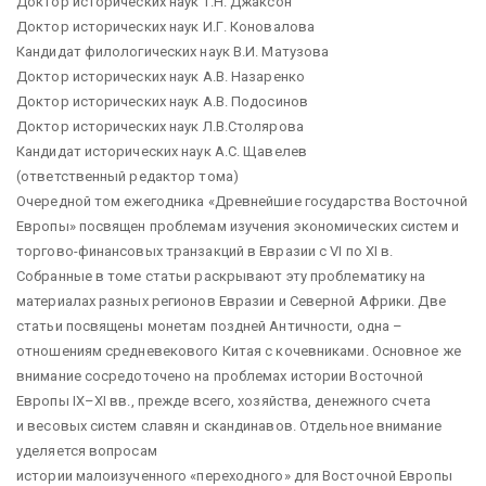
Доктор исторических наук Т.Н. Джаксон
Доктор исторических наук И.Г. Коновалова
Кандидат филологических наук В.И. Матузова
Доктор исторических наук А.В. Назаренко
Доктор исторических наук А.В. Подосинов
Доктор исторических наук Л.В.Столярова
Кандидат исторических наук А.С. Щавелев
(ответственный редактор тома)
Очередной том ежегодника «Древнейшие государства Восточной
Европы» посвящен проблемам изучения экономических систем и
торгово-финансовых транзакций в Евразии с VI по XI в.
Собранные в томе статьи раскрывают эту проблематику на
материалах разных регионов Евразии и Северной Африки. Две
статьи посвящены монетам поздней Античности, одна –
отношениям средневекового Китая с кочевниками. Основное же
внимание сосредоточено на проблемах истории Восточной
Европы IX–XI вв., прежде всего, хозяйства, денежного счета
и весовых систем славян и скандинавов. Отдельное внимание
уделяется вопросам
истории малоизученного «переходного» для Восточной Европы