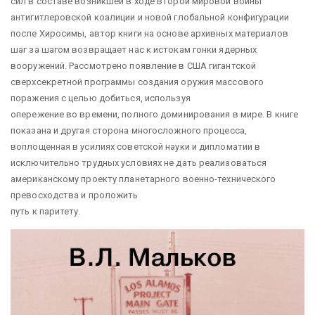
сил в составе возникшей в ходе Второй мировой войны
антигитлеровской коалиции и новой глобальной конфигурации
после Хиросимы, автор книги на основе архивных материалов
шаг за шагом возвращает нас к истокам гонки ядерных
вооружений. Рассмотрено появление в США гигантской
сверхсекретной программы создания оружия массового
поражения с целью добиться, используя
опережение во времени, полного доминирования в мире. В книге
показана и другая сторона многосложного процесса,
воплощенная в усилиях советской науки и дипломатии в
исключительно трудных условиях не дать реализоваться
американскому проекту планетарного военно-технического
превосходства и проложить
путь к паритету.