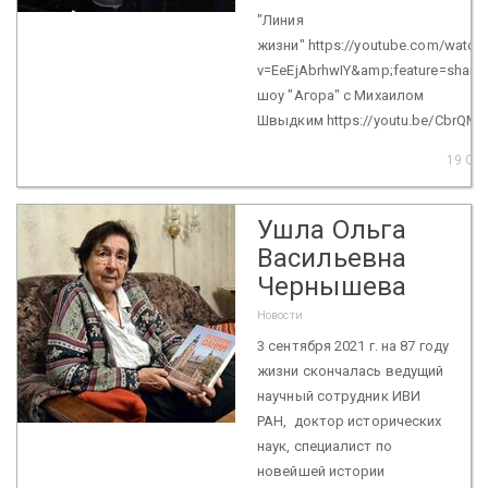
"Линия
жизни" https://youtube.com/watch
v=EeEjAbrhwIY&amp;feature=share 
шоу "Агора" с Михаилом
Швыдким https://youtu.be/CbrQMa
19 Oct
Ушла Ольга
Васильевна
Чернышева
Новости
3 сентября 2021 г. на 87 году
жизни скончалась ведущий
научный сотрудник ИВИ
РАН, доктор исторических
наук, специалист по
новейшей истории