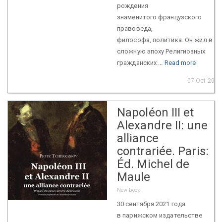
рождения
знаменитого французского
правоведа,
философа, политика. Он жил в
сложную эпоху Религиозных
гражданских ...
Read more
07 Oct 2021
Napoléon III et
Alexandre II: une
alliance
contrariée. Paris:
Éd. Michel de
Maule
New book
30 сентября 2021 года
в парижском издательстве