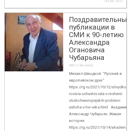
14 Oct 2021
Поздравительные
публикации в
СМИ к 90-летию
Александра
Огановича
Чубарьяна
IWH in the media
Михаил Швыдкой: "Русский в
европейском духе"
https://rg.ru/2021/10/12/shvydkoj-
rossiia-uchastvovala-v-reshenii-
obshcheevropejskih-problem-
eshche-v-hvi-veke.html Академик
Александр Чубарьян. Живая
история.
https://rg.ru/2021/10/14/akadem...