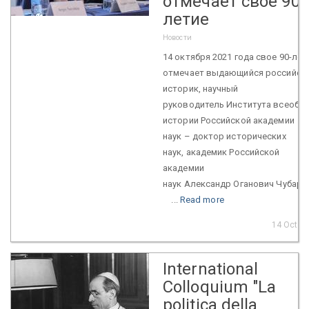
отмечает свое 90-
летие
Новости
14 октября 2021 года свое 90-лет
отмечает выдающийся российск
историк, научный
руководитель Института всеобщ
истории Российской академии
наук – доктор исторических
наук, академик Российской
академии
наук Александр Оганович Чубарь
...
Read more
14 Oct 2
International
Colloquium "La
politica della