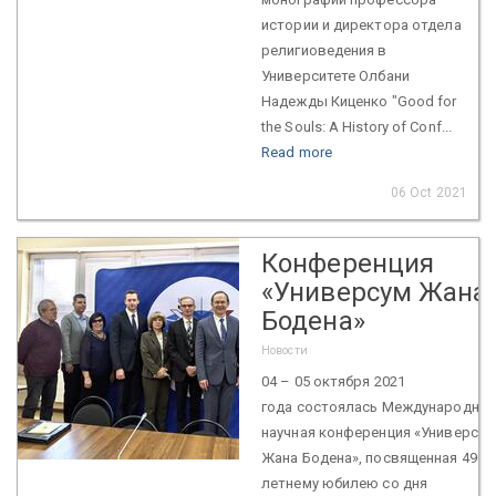
истории и директора отдела
религиоведения в
Университете Олбани
Надежды Киценко "Good for
the Souls: A History of Conf...
Read more
06 Oct 2021
Конференция
«Универсум Жана
Бодена»
Новости
04 – 05 октября 2021
года состоялась Международная
научная конференция «Универсум
Жана Бодена», посвященная 490-
летнему юбилею со дня