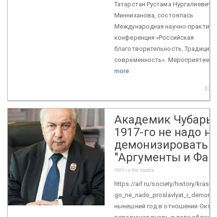
Татарстан Рустама Нургалиевича
Минниханова, состоялась
Международная научно-практиче
конференция «Российская
благотворительность. Традиции 
современность». Мероприятие...
more
03 N
Академик Чубарь
1917-го не надо ни
демонизировать /
"Аргументы и Фак
IWH in the media
https://aif.ru/society/history/kra
go_ne_nado_proslavlyat_i_demoniz
нынешний год в отношении Октяб