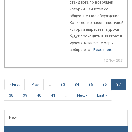
стандарта по всеобщей
истории, начнется ее
общественное обсуждение.
Количество часов школьной
истории вырастет, а уроки
будут проходить в театрах и
музеях. Какие еще меры
собираютс...
Read more
12 Nov 2021
« First
‹ Prev
…
33
34
35
36
37
38
39
40
41
…
Next ›
Last »
New