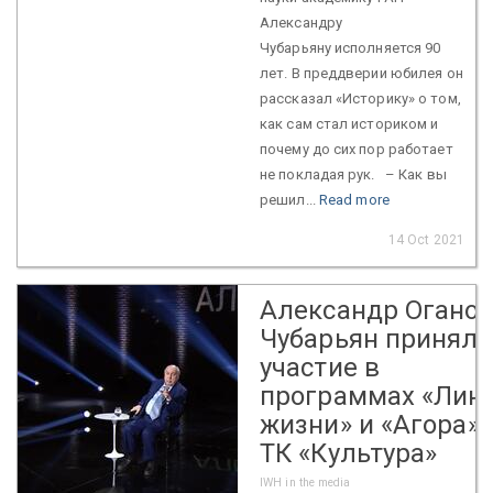
Александру
Чубарьяну исполняется 90
лет. В преддверии юбилея он
рассказал «Историку» о том,
как сам стал историком и
почему до сих пор работает
не покладая рук. – Как вы
решил...
Read more
14 Oct 2021
Александр Огано
Чубарьян принял
участие в
программах «Лин
жизни» и «Агора» 
ТК «Культура»
IWH in the media