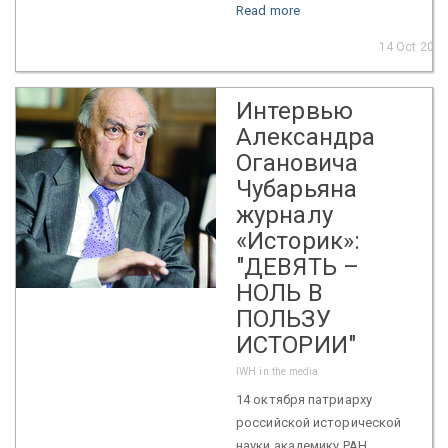
Read more
14 Oct 2021
Интервью
Александра
Огановича
Чубарьяна
журналу
«Историк»:
"ДЕВЯТЬ –
НОЛЬ В
ПОЛЬЗУ
ИСТОРИИ"
IWH in the media
14 октября патриарху
российской исторической
науки академику РАН