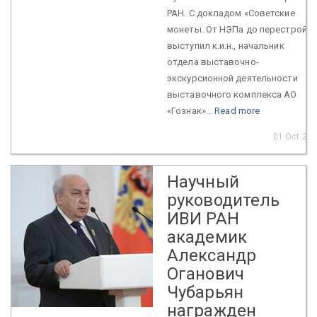
РАН. С докладом «Советские
монеты. От НЭПа до перестройки
выступил к.и.н., начальник
отдела выставочно-
экскурсионной деятельности
выставочного комплекса АО
«Гознак»...
Read more
01 Oct 20
Научный
руководитель
ИВИ РАН
академик
Александр
Оганович
Чубарьян
награжден