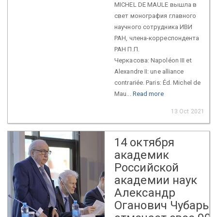
MICHEL DE MAULE вышла в
свет монография главного
научного сотрудника ИВИ
РАН, члена-корреспондента
РАН П.П.
Черкасова: Napoléon III et
Alexandre II: une alliance
contrariée. Paris: Éd. Michel de
Mau...
Read more
13 Oct 2021
14 октября
академик
Российской
академии наук
Александр
Оганович Чубарья