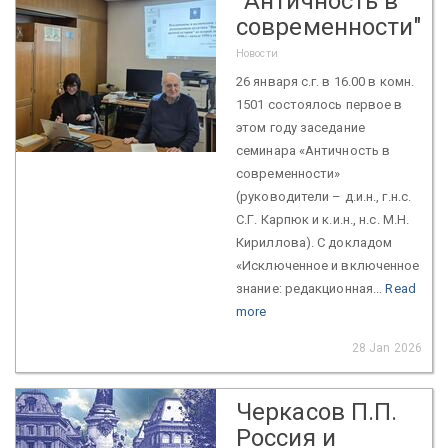
"Античность в
современности"
Новости
26 января с.г. в 16.00 в комн.
1501 состоялось первое в
этом году заседание
семинара «Античность в
современности»
(руководители – д.и.н., г.н.с.
С.Г. Карпюк и к.и.н., н.с. М.Н.
Кириллова). С докладом
«Исключенное и включенное
знание: редакционная...
Read
more
28 Jan 2026
Черкасов П.П.
Россия и