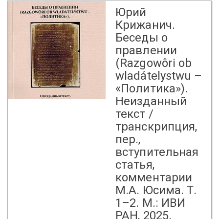
Юрий
Крижанич.
Беседы о
правлении
(Razgowôri ob
wladátelystwu –
«Политика»).
Неизданный
текст /
транскрипция,
пер.,
вступительная
статья,
комментарии
М.А. Юсима. Т.
1–2. М.: ИВИ
РАН, 2025.