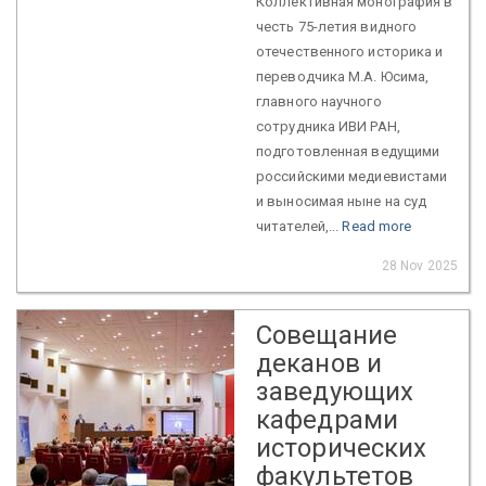
Коллективная монография в
честь 75-летия видного
отечественного историка и
переводчика М.А. Юсима,
главного научного
сотрудника ИВИ РАН,
подготовленная ведущими
российскими медиевистами
и выносимая ныне на суд
читателей,...
Read more
28 Nov 2025
Совещание
деканов и
заведующих
кафедрами
исторических
факультетов