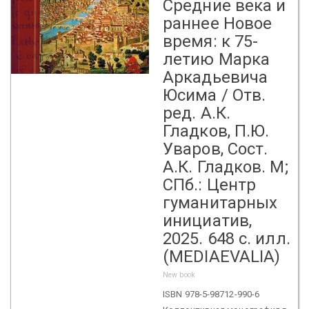
Средние века и
раннее Новое
время: к 75-
летию Марка
Аркадьевича
Юсима / Отв.
ред. А.К.
Гладков, П.Ю.
Уваров, Сост.
А.К. Гладков. М;
СПб.: Центр
гуманитарных
инициатив,
2025. 648 c. илл.
(MEDIAEVALIA)
New book
ISBN 978-5-98712-990-6