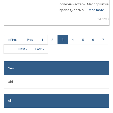
соперничество». Мероприятие
проводилось в ...
Read more
24 Nov 20
« First
‹ Prev
1
2
3
4
5
6
7
…
Next ›
Last »
New
Old
All