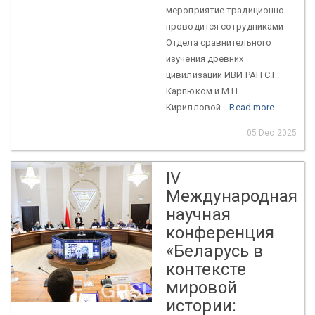
мероприятие традиционно
проводится сотрудниками
Отдела сравнительного
изучения древних
цивилизаций ИВИ РАН С.Г.
Карпюком и М.Н.
Кирилловой...
Read more
05 Dec 2025
IV
Международная
научная
конференция
«Беларусь в
контексте
мировой
истории: