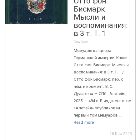
Отто фон
Бисмарк.
Мысли и
воспоминания:
в 3 т. Т. 1
New book
Мемуары канцлера
Германской империи. Князь
Отто фон Бисмарк. Мысли и
воспоминания: в 3 т. Т. 1 /
Отто фон Бисмарк; пер. с
нем. и коммент. В. С.
Дударева. – СПб.: Алетейя,
2025. – 484 с. В издательстве
«Алетейя» опубликован
первый том мемуаров ...
Read more
18 Dec 2025