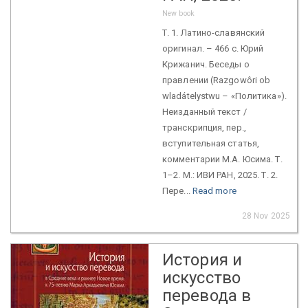
New book
Т. 1. Латино-славянский
оригинал. – 466 с. Юрий
Крижанич. Беседы о
правлении (Razgowôri ob
wladátelystwu – «Политика»).
Неизданный текст /
транскрипция, пер.,
вступительная статья,
комментарии М.А. Юсима. Т.
1–2. М.: ИВИ РАН, 2025. Т. 2.
Пере...
Read more
28 Nov 2025
История и
искусство
перевода в