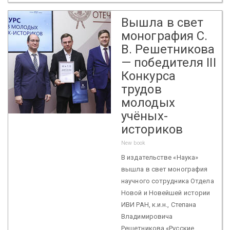
Вышла в свет
монография С.
В. Решетникова
— победителя III
Конкурса
трудов
молодых
учёных-
историков
New book
В издательстве «Наука»
вышла в свет монография
научного сотрудника Отдела
Новой и Новейшей истории
ИВИ РАН, к.и.н., Степана
Владимировича
Решетникова «Русские