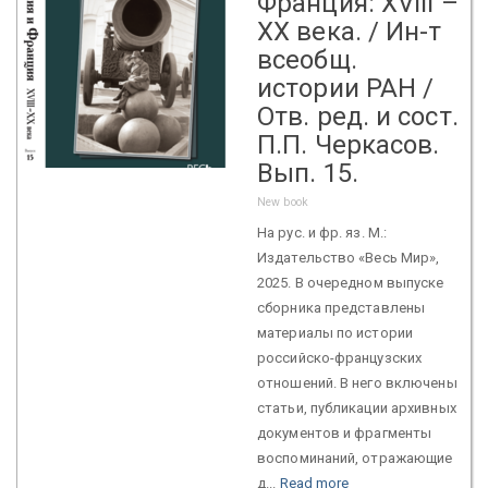
Франция: XVIII –
XX века. / Ин-т
всеобщ.
истории РАН /
Отв. ред. и сост.
П.П. Черкасов.
Вып. 15.
New book
На рус. и фр. яз. М.:
Издательство «Весь Мир»,
2025. В очередном выпуске
сборника представлены
материалы по истории
российско-французских
отношений. В него включены
статьи, публикации архивных
документов и фрагменты
воспоминаний, отражающие
д...
Read more