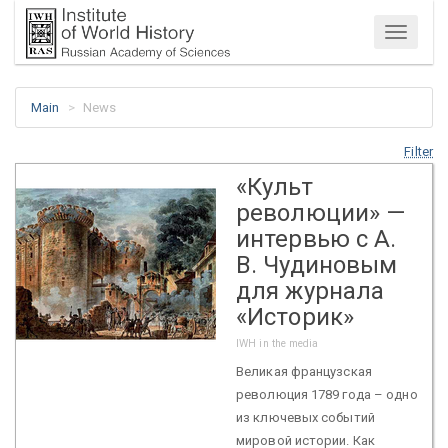
Menu
Main
News
Filter
«Культ
революции» —
интервью с А.
В. Чудиновым
для журнала
«Историк»
IWH in the media
Великая французская
революция 1789 года – одно
из ключевых событий
мировой истории. Как