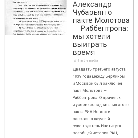
Александр
Чубарьян о
пакте Молотова
— Риббентропа:
мы хотели
выиграть
время
IWH in the media
Двадцать третьего августа
1939 года между Берлином
и Москвой был заключен
пакт Молотова —
Риббентропа. О причинах
и условиях подписания этого
пакта РИА Новости
рассказал научный
руководитель Института
всеобщей истории РАН,