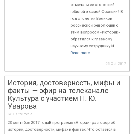
отмечали ее столетний
юбилей в самой Франции? В
год столетия Великой
российской революции с
этим вопросом «Историк»
обратился к главному
научному сотруднику И...
Read more
05 Oct 2017
История, достоверность, мифы и
факты — эфир на телеканале
Культура с участием П. Ю.
Уварова
IWH in the media
23 сентября 2017 годаВ программе «Агора» - разговор об
истории, достоверности, мифах и фактах. Что остается в