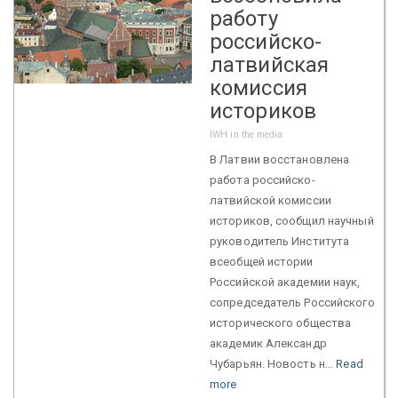
работу
российско-
латвийская
комиссия
историков
IWH in the media
В Латвии восстановлена
работа российско-
латвийской комиссии
историков, сообщил научный
руководитель Института
всеобщей истории
Российской академии наук,
сопредседатель Российского
исторического общества
академик Александр
Чубарьян. Новость н...
Read
more