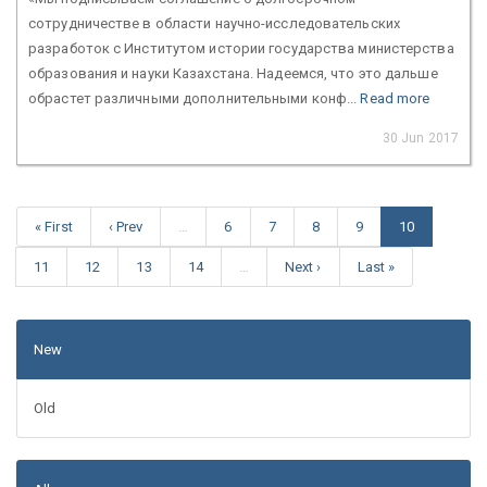
сотрудничестве в области научно-исследовательских
разработок с Институтом истории государства министерства
образования и науки Казахстана. Надеемся, что это дальше
обрастет различными дополнительными конф...
Read more
30 Jun 2017
« First
‹ Prev
…
6
7
8
9
10
11
12
13
14
…
Next ›
Last »
New
Old