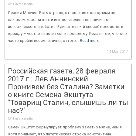
IWH in the media
Леонид Млечин: Есть страны, отношения с которыми не
слишком хороши почти исключительно по причинам
исторического свойства. Единственный способ преодолеть
вражду – честно относиться к прошлому. Беда в том, что оно
часто крайне несимпатично, оттого...
Read more
14 Mar 2017
Российская газета, 28 февраля
2017 г.: Лев Аннинский.
Проживем без Сталина? Заметки
о книге Семена Экштута
"Товарищ Сталин, слышишь ли ты
нас?"
IWH in the media
Семен Экштут формулирует проблему заметно мягче, чем я.
Хотя понимает, что патетическая строка Константина