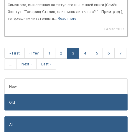
Симонова, вынесенная на титул его нынешней книги (Семён
Экштут. "Товарищ Сталин, слышишь ли ты нас?!" - Прим. ред.),
теперешним читателям д...
Read more
14 Mar 2017
« First
‹ Prev
1
2
3
4
5
6
7
…
Next ›
Last »
New
Old
All