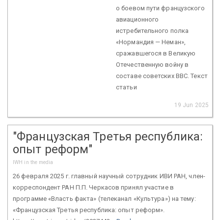
о боевом пути французского
авиационного
истребительного полка
«Нормандия — Неман»,
сражавшегося в Великую
Отечественную войну в
составе советских ВВС. Текст
статьи
19 Jun 2025
"Французская Третья республика:
опыт реформ"
IWH in the media
26 февраля 2025 г. главный научный сотрудник ИВИ РАН, член-
корреспондент РАН П.П. Черкасов принял участие в
программе «Власть факта» (телеканал «Культура») на тему:
«Французская Третья республика: опыт реформ».