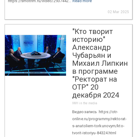
https://smotrim.ru/video/2937442...
Read more
02 Mar 2025
"Кто творит
историю"
Александр
Чубарьян и
Михаил Липкин
в программе
"Ректорат на
ОТР" 20
декабря 2024
IWH in the media
Видеозапись https://otr-
online.ru/programmy/rektorat-
s-anatoliem-torkunovym/kto-
tvorit-istoriyu-84324.html