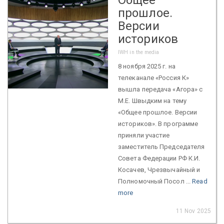
прошлое.
Версии
историков
IWH in the media
8 ноября 2025 г. на
телеканале «Россия К»
вышла передача «Агора» с
М.Е. Швыдким на тему
«Общее прошлое. Версии
историков». В программе
приняли участие
заместитель Председателя
Совета Федерации РФ К.И.
Косачев, Чрезвычайный и
Полномочный Посол ...
Read
more
11 Nov 2025