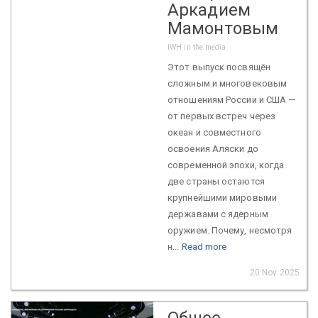
Аркадием
Мамонтовым
IWH in the media
Этот выпуск посвящён
сложным и многовековым
отношениям России и США —
от первых встреч через
океан и совместного
освоения Аляски до
современной эпохи, когда
две страны остаются
крупнейшими мировыми
державами с ядерным
оружием. Почему, несмотря
н...
Read more
20 Nov 2025
Общее