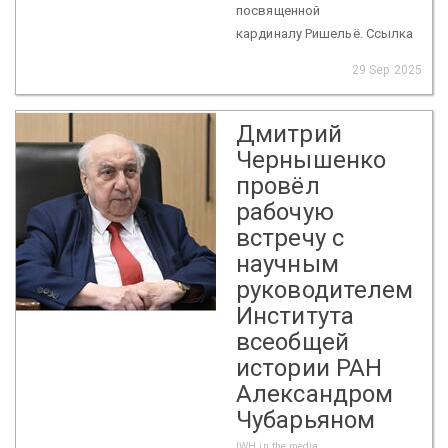
посвященной
кардиналу Ришельё. Ссылка
29 Sep 2025
Дмитрий
Чернышенко
провёл
рабочую
встречу с
научным
руководителем
Института
всеобщей
истории РАН
Александром
Чубарьяном
IWH in the media