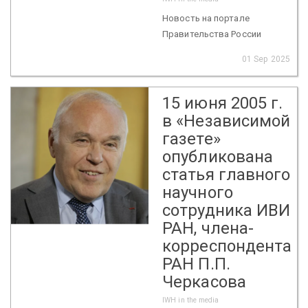
Новость на портале
Правительства России
01 Sep 2025
15 июня 2005 г.
в «Независимой
газете»
опубликована
статья главного
научного
сотрудника ИВИ
РАН, члена-
корреспондента
РАН П.П.
Черкасова
IWH in the media