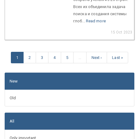
Всех их объединила задача
поиска и создания системы
глоб...
Read more
15 Oct 2023
1
2
3
4
5
…
Next ›
Last »
New
Old
All
Only important