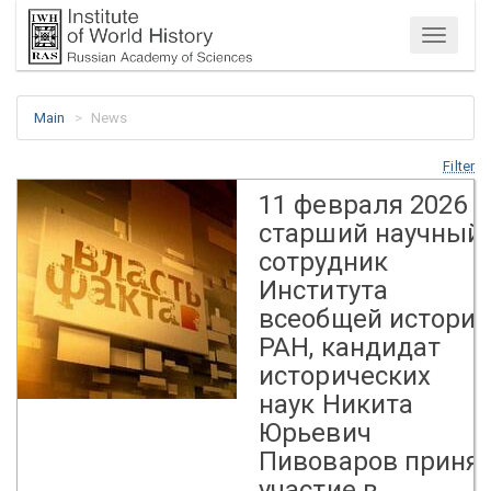
Menu
Main
News
Filter
11 февраля 2026 г
старший научный
сотрудник
Института
всеобщей истори
РАН, кандидат
исторических
наук Никита
Юрьевич
Пивоваров приня
участие в