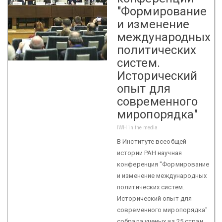
"Формирование
и изменение
международных
политических
систем.
Исторический
опыт для
современного
миропорядка"
IWH in the media
В Институте всеобщей
истории РАН научная
конференция "Формирование
и изменение международных
политических систем.
Исторический опыт для
современного миропорядка"
собрала ученых из 25 стран.