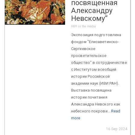
посвященная
Александру
Невскому”
IWH in the media
Экспозиция подготовлена
фондом "Елисаветинско-
Сергиевское
просветительское
общество" в сотрудничестве
с Институтом всеобщей
истории Российской
академии наук (ИВИ РАН).
Выставка посвящена
истории почитания
Александра Невского как
небесного покрови...
Read
more
16 Sep 2024