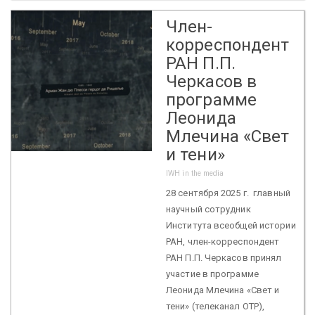
Член-
корреспондент
РАН П.П.
Черкасов в
программе
Леонида
Млечина «Свет
и тени»
IWH in the media
28 сентября 2025 г. главный
научный сотрудник
Института всеобщей истории
РАН, член-корреспондент
РАН П.П. Черкасов принял
участие в программе
Леонида Млечина «Свет и
тени» (телеканал ОТР),