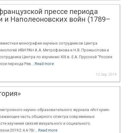
 французской прессе периода
 и Наполеоновских войн (1789–
овместная монография научных сотрудников Центра
хнологий ИВИ РАН А.А. Митрофанова и Н.В. Промыслова и
сотрудника Центра по изучению XIX в. Е.А. Прусской "Россия
ссе периода Рев...
Read more
12 Sep 2019
тория»
лектронного научно-образовательного журнала «История»
тражающие часть обширного спектра современных
сти изучения связей визуального и социального.
/issue.2019.2.4.4-78/...
Read more