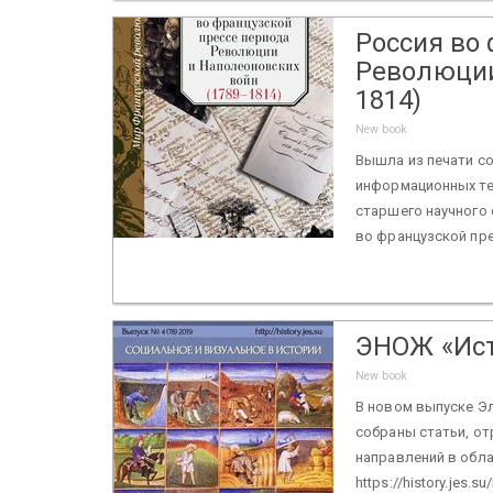
Россия во
Революции
1814)
New book
Вышла из печати с
информационных те
старшего научного 
во французской пре
ЭНОЖ «Ис
New book
В новом выпуске Э
собраны статьи, о
направлений в обла
https://history.jes.su