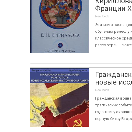
Кириллова
Франции XI
New book
Эта книга посвящен
обучению ремеслу 
классическое Средн
рассмотрены сюжеты
Гражданска
новые исс
New book
Гражданская война 
трагических событи
годовщину окончан
первую битву Второ