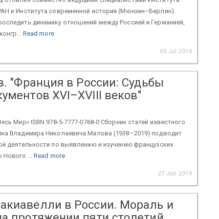
РАН и Института современной истории (Мюнхен–Берлин).
роследить динамику отношений между Россией и Германией,
конгр...
Read more
09 Jul 2019
в. "Франция в России: Судьбы
ументов XVI–XVIII веков"
Весь Мир» ISBN 978-5-7777-0768-0 Сборник статей известного
ика Владимира Николаевича Малова (1938–2019) подводит
ой деятельности по выявлению и изучению французских
 Нового ...
Read more
27 Jun 2019
акиавелли в России. Мораль и
на протяжении пяти столетий.