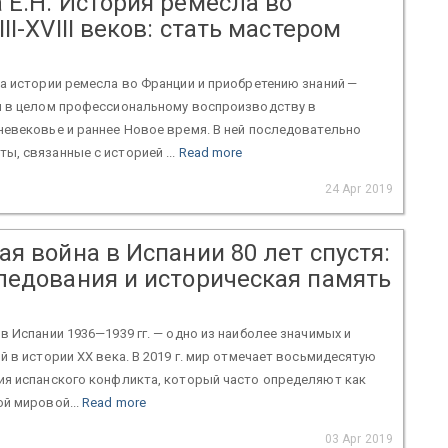
 Е.Н. История ремесла во
II-XVIII веков: стать мастером
а истории ремесла во Франции и приобретению знаний —
и в целом профессиональному воспроизводству в
евековье и раннее Новое время. В ней последовательно
, связанные с историей ...
Read more
24 Apr 2019
я война в Испании 80 лет спустя:
ледования и историческая память
в Испании 1936—1939 гг. — одно из наиболее значимых и
й в истории ХХ века. В 2019 г. мир отмечает восьмидесятую
ия испанского конфликта, который часто определяют как
й мировой...
Read more
03 Apr 2019