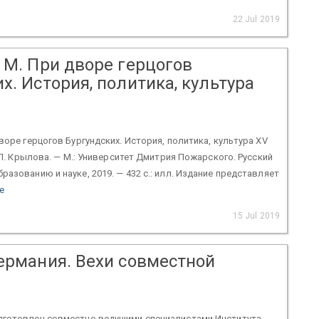
22 Jul 2019
 М. При дворе герцогов
х. История, политика, культура
дворе герцогов Бургундских. История, политика, культура XV
. П. Крылова. — М.: Университет Дмитрия Пожарского. Русский
разованию и науке, 2019. — 432 с.: илл. Издание представляет
e
15 Jul 2019
Германия. Вехи совместной
дготовлен совместно ведущими специалистами Института