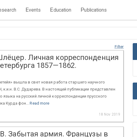
E
E
P
esearch
vents
ducation
ublications
Filter
Шлёцер. Личная корреспонденция
етербурга 1857—1862.
етейя» вышла в свет новая работа старшего научного
, к.и.н. В.С. Дударева. В настоящей публикации представлен
о языка на русский личной корреспонденции прусского
ка Курда фон...
Read more
18 Nov 2019
.В. Забытая армия. Французы в