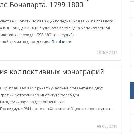
ле Бонапарта. 1799-1800
льстве «Политическая энциклопедия» новая книга главного
а ИВИ РАН, д.и.н. А.В. Чудинова посвящена малоизвестной
ипетского похода 1798-1801 гг.– судьбе
ной армии под предводи...
Read more
08 Nov 2019
ия коллективных монографий
 Приглашаем вас принять участие в презентации двух
графий сотрудников Института всеобщей
й академиинаук, подготовленных в
Президиума РАН, проект: «Сложные общества переходных...
08 Oct 2019