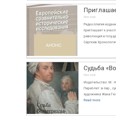
Приглашае
New book
Редколлегия издан
приглашает к участ
революция и государ
Сергеев Хронологич
Судьба «В
New book
Издательство: М.: Н
Переплет: в пер., с
художника Жана Гюб
Read more