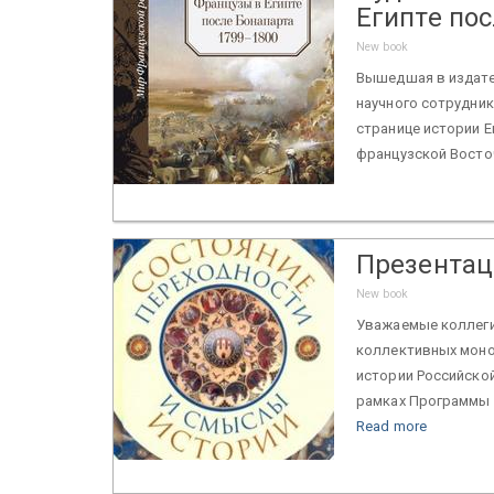
Египте пос
New book
Вышедшая в издате
научного сотрудник
странице истории Ег
французской Восточ
Презентац
New book
Уважаемые коллеги!
коллективных моно
истории Российско
рамках Программы 
Read more