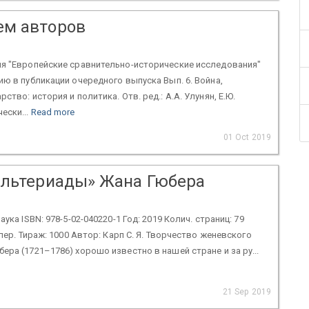
м авторов
ия "Европейские сравнительно-исторические исследования"
ию в публикации очередного выпуска Вып. 6. Война,
ство: история и политика. Отв. ред.: А.А. Улунян, Е.Ю.
ески...
Read more
01 Oct 2019
ольтериады» Жана Гюбера
аука ISBN: 978-5-02-040220-1 Год: 2019 Колич. страниц: 79
упер. Тираж: 1000 Автор: Карп С. Я. Творчество женевского
ера (1721–1786) хорошо известно в нашей стране и за ру...
21 Sep 2019