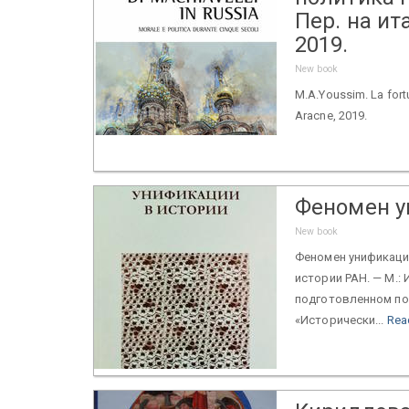
Пер. на ит
2019.
New book
M.A.Youssim. La fortu
Aracne, 2019.
Феномен у
New book
Феномен унификации
истории РАН. — М.: И
подготовленном по 
«Исторически...
Rea