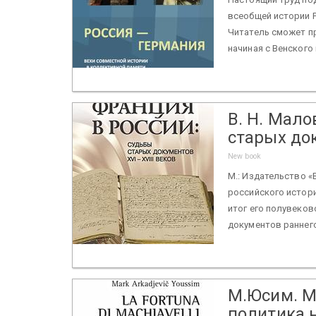
всеобщей истории 
Читатель сможет п
начиная с Венского 
В. Н. Мало
старых док
New book
М.: Издательство «
российского истор
итог его полувеков
документов раннего
М.Юсим. М
политика 