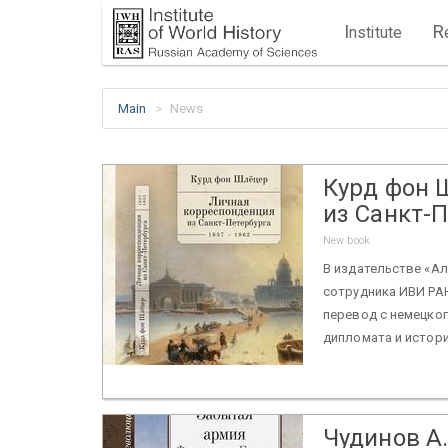
I
R
nstitute
Main
News
Курд фон 
из Санкт-П
New book
В издательстве «Ал
сотрудника ИВИ РАН
перевод с немецког
дипломата и истори
Чудинов А