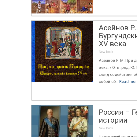
Асейнов Р.
Бургундски
XV века
New book
Асейнов Р. М. При 
века. / Отв. ред. Ю
фонд содействия об
собой сб...
Read mor
Россия – 
истории
New book
Настоящий труд по