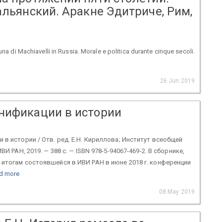
альянский. Аракне Эдитриче, Рим,
na di Machiavelli in Russia. Morale e politica durante cinque secoli.
26 Jun 2019
нификации в истории
 в истории / Отв. ред. Е.Н. Кириллова; Институт всеобщей
ВИ РАН, 2019. — 388 с. — ISBN 978-5-94067-469-2. В сборнике,
итогам состоявшейся в ИВИ РАН в июне 2018 г. конференции
d more
08 May 2019