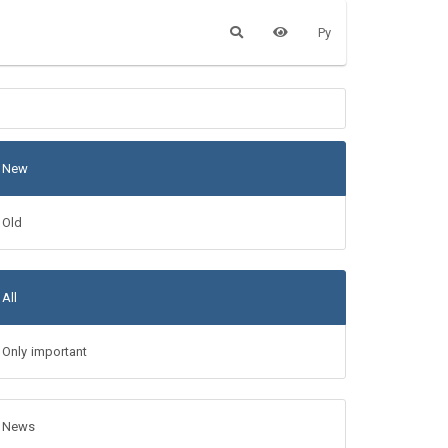
Ру
New
Old
All
Only important
News