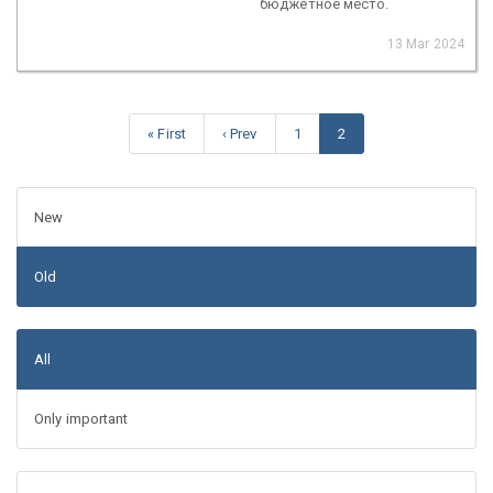
бюджетное место.
13 Mar 2024
« First
‹ Prev
1
2
New
Old
All
Only important