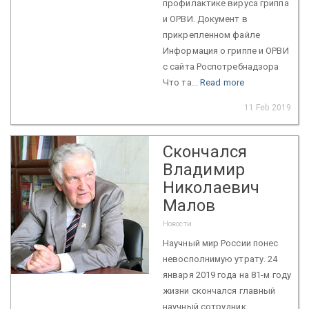
профилактике вируса гриппа
и ОРВИ. Документ в
прикрепленном файле
Информация о гриппе и ОРВИ
с сайта Роспотребнадзора
Что та...
Read more
11 Feb 2019
Скончался
Владимир
Николаевич
Малов
Новости
Научный мир России понес
невосполнимую утрату. 24
января 2019 года на 81-м году
жизни скончался главный
научный сотрудник