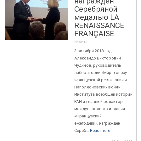
награжден
Серебряной
медалью LA
RENAISSANCE
FRANÇAISE
Новости
3 октября 2018 года
Александр Викторович
Чудинов, руководитель
лаборатории «Мир в эпоху
Французской революции и
Наполеоновских войн»
Института всеобщей истории
РАН и главный редактор
международного издания
«Французский
ежегодник», награжден
Сереб...
Read more