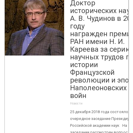
Доктор
исторических нау
А. В. Чудинов в 20
году
награжден преми
РАН имени Н. И.
Кареева за серию
научных трудов п
истории
Французской
революции и эпох
Наполеоновских
войн
Новости
25 декабря 2018 года состоялось
очередное заседание Президиум
Российской академии наук На
заседании рассмотрен вопрос о