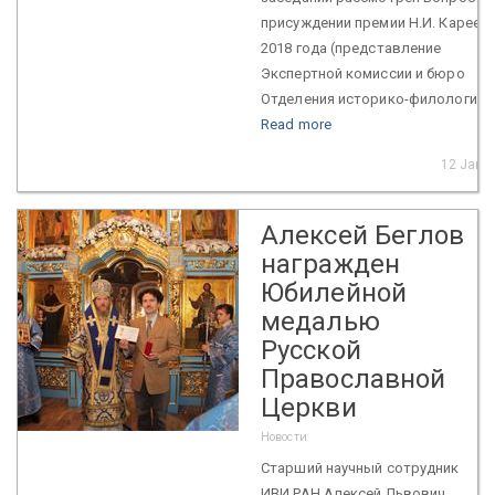
присуждении премии Н.И. Кареев
2018 года (представление
Экспертной комиссии и бюро
Отделения историко-филологичес
Read more
12 Jan 
Алексей Беглов
награжден
Юбилейной
медалью
Русской
Православной
Церкви
Новости
Старший научный сотрудник
ИВИ РАН Алексей Львович