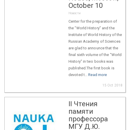
October 10
Новости
Center for the preparation of
the “World History” and the
Institute of World History of the
Russian Academy of Sciences
are glad to announce that the
final sixth volume of the "World
History" in two books was
published.The first book is
devoted t...
Read more
15 Oct 2018
II Чтения
памяти
профессора
МГУ Д.Ю.