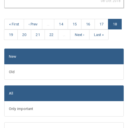
08 Oct 2018
« First
‹ Prev
…
14
15
16
17
18
19
20
21
22
…
Next ›
Last »
New
Old
All
Only important