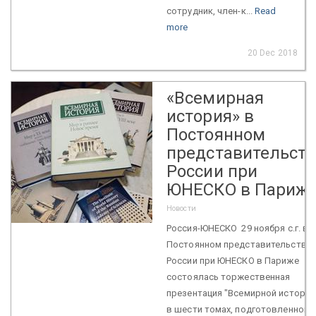
сотрудник, член-к...
Read
more
20 Dec 2018
«Всемирная
история» в
Постоянном
представительст
России при
ЮНЕСКО в Париж
Новости
Россия-ЮНЕСКО 29 ноября с.г. в
Постоянном представительстве
России при ЮНЕСКО в Париже
состоялась торжественная
презентация "Всемирной истории
в шести томах, подготовленной