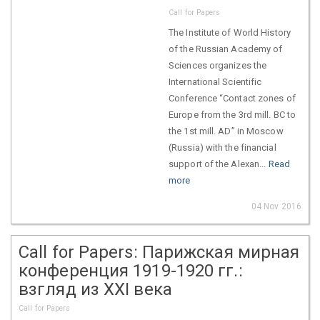
Call for Papers
The Institute of World History
of the Russian Academy of
Sciences organizes the
International Scientific
Conference “Contact zones of
Europe from the 3rd mill. BC to
the 1st mill. AD” in Moscow
(Russia) with the financial
support of the Alexan...
Read
more
04 Nov 2016
Call for Papers: Парижская мирная
конференция 1919-1920 гг.:
взгляд из XXI века
Call for Papers