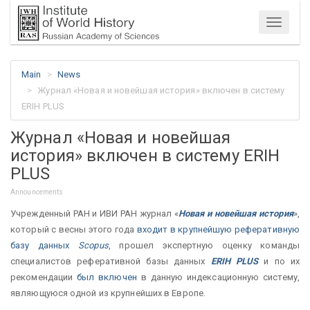
Menu
Main
News
Журнал «Новая и новейшая история» включен в систему
ERIH PLUS
Журнал «Новая и новейшая
история» включен в систему ERIH
PLUS
Announcements
Учрежденный РАН и ИВИ РАН журнал «
Новая и новейшая история
»,
который с весны этого года
входит в крупнейшую реферативную
базу данных
Scopus
, прошел экспертную оценку команды
специалистов реферативной базы данных
ERIH PLUS
и по их
рекомендации
был включен
в данную индексационную систему,
являющуюся одной из крупнейших в Европе.