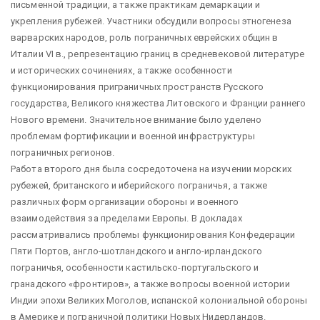
письменной традиции, а также практикам демаркации и
укрепления рубежей. Участники обсудили вопросы этногенеза
варварских народов, роль пограничных еврейских общин в
Италии VI в., репрезентацию границ в средневековой литературе
и исторических сочинениях, а также особенности
функционирования приграничных пространств Русского
государства, Великого княжества Литовского и Франции раннего
Нового времени. Значительное внимание было уделено
проблемам фортификации и военной инфраструктуры
пограничных регионов.
Работа второго дня была сосредоточена на изучении морских
рубежей, британского и иберийского пограничья, а также
различных форм организации обороны и военного
взаимодействия за пределами Европы. В докладах
рассматривались проблемы функционирования Конфедерации
Пяти Портов, англо-шотландского и англо-ирландского
пограничья, особенности кастильско-португальского и
гранадского «фронтиров», а также вопросы военной истории
Индии эпохи Великих Моголов, испанской колониальной обороны
в Америке и пограничной политики Новых Нидерландов.