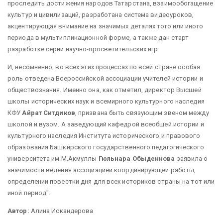
проследить достижения народов Татарстана, взаимообогащение
культур и цивилизаций, разработана система видеоуроков,
акцентирующая внимание на значимых деталях того или иного
периода в мультипликационной форме, а также дан старт
разработке серии научно-просветительских игр.
И, несомненно, во всех этих процессах по всей стране особая
роль отведена Всероссийской ассоциации учителей истории и
обществознания. Именно она, как отметил, директор Высшей
школы исторических наук и всемирного культурного наследия
КФУ
Айрат Ситдиков
, призвана быть связующим звеном между
школой и вузом. А заведующий кафедрой всеобщей истории и
культурного наследия Института исторического и правового
образования Башкирского государственного педагогического
университета им.М.Акмуллы
Гюльнара Обыденнова
заявила о
значимости ведения ассоциацией координирующей работы,
определении повестки дня для всех историков страны на тот или
иной период".
Автор:
Алина Искандерова