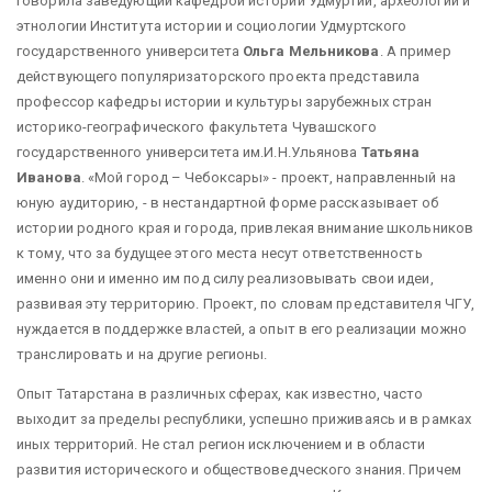
говорила заведующий кафедрой истории Удмуртии, археологии и
этнологии Института истории и социологии Удмуртского
государственного университета
Ольга Мельникова
. А пример
действующего популяризаторского проекта представила
профессор кафедры истории и культуры зарубежных стран
историко-географического факультета Чувашского
государственного университета им.И.Н.Ульянова
Татьяна
Иванова
. «Мой город – Чебоксары» - проект, направленный на
юную аудиторию, - в нестандартной форме рассказывает об
истории родного края и города, привлекая внимание школьников
к тому, что за будущее этого места несут ответственность
именно они и именно им под силу реализовывать свои идеи,
развивая эту территорию. Проект, по словам представителя ЧГУ,
нуждается в поддержке властей, а опыт в его реализации можно
транслировать и на другие регионы.
Опыт Татарстана в различных сферах, как известно, часто
выходит за пределы республики, успешно приживаясь и в рамках
иных территорий. Не стал регион исключением и в области
развития исторического и обществоведческого знания. Причем