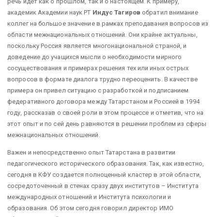
речь идет как о прошлом, так и о настоящем. К примеру,
академик Академии наук РТ
Индус Тагиров
обратил внимание
коллег на большое значение в рамках преподавания вопросов из
области межнациональных отношений. Они крайне актуальны,
поскольку Россия является многонациональной страной, и
доведение до учащихся мысли о необходимости мирного
сосуществования и примерах решения тех или иных острых
вопросов в формате диалога трудно переоценить. В качестве
примера он привел ситуацию с разработкой и подписанием
федеративного договора между Татарстаном и Россией в 1994
году, рассказав о своей роли в этом процессе и отметив, что на
этот опыт и по сей день равняются в решении проблем из сферы
межнациональных отношений.
Важен и непосредственно опыт Татарстана в развитии
педагогического исторического образования. Так, как известно,
сегодня в КФУ создается полноценный кластер в этой области,
сосредоточенный в стенах сразу двух институтов – Института
международных отношений и Института психологии и
образования. Об этом сегодня говорил директор ИМО