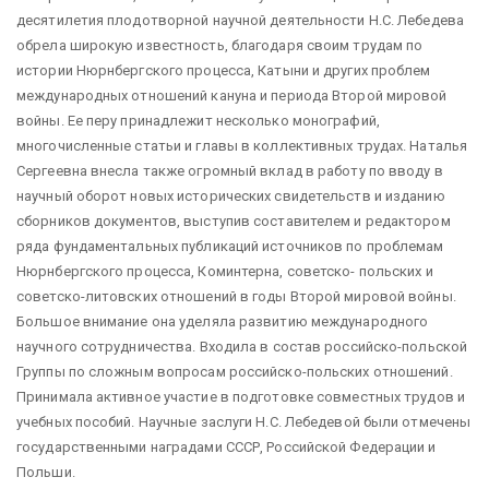
десятилетия плодотворной научной деятельности Н.С. Лебедева
обрела широкую известность, благодаря своим трудам по
истории Нюрнбергского процесса, Катыни и других проблем
международных отношений кануна и периода Второй мировой
войны. Ее перу принадлежит несколько монографий,
многочисленные статьи и главы в коллективных трудах. Наталья
Сергеевна внесла также огромный вклад в работу по вводу в
научный оборот новых исторических свидетельств и изданию
сборников документов, выступив составителем и редактором
ряда фундаментальных публикаций источников по проблемам
Нюрнбергского процесса, Коминтерна, советско- польских и
советско-литовских отношений в годы Второй мировой войны.
Большое внимание она уделяла развитию международного
научного сотрудничества. Входила в состав российско-польской
Группы по сложным вопросам российско-польских отношений.
Принимала активное участие в подготовке совместных трудов и
учебных пособий. Научные заслуги Н.С. Лебедевой были отмечены
государственными наградами СССР, Российской Федерации и
Польши.