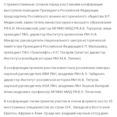
С приветственным словом перед участниками конференции
выступили помощник Президента Российской Федерации,
председатель Российского военно-исторического общества В.Р.
Мединский; заместитель министра науки и высшего образования
РФ К.И. Могилевский; ректор МГИМО МИД РФ А.В. Торкунов; вице-
президент РАН, директор Института археологии РАН Н.А.
Макаров; руководитель Национального центра исторической
памяти при Президенте Российской Федерации Е.П. Малышева,
президент ПАО «Транснефть» Н.П. Токарев (зачитал директор
Института всеобщей истории РАН М.А. Липкин).
В конференции приняли участие известные российские спикеры:
научный руководитель ИВИ РАН, академик РАН А.О. Чубарьян;
директор Институт российской истории РАН Ю.А. Петров;
научный руководитель ИЭА РАН, академик РАН Тишков Валерий
Александрович; профессор МГИМО МИД РФ В.О. Печатнов.
В конференции также приняли участие в очном формате около 35
иностранных специалистов из стран СНГ, Западной и Восточной
Европы, Африки и Азии. Среди них: ведущий научный сотрудник