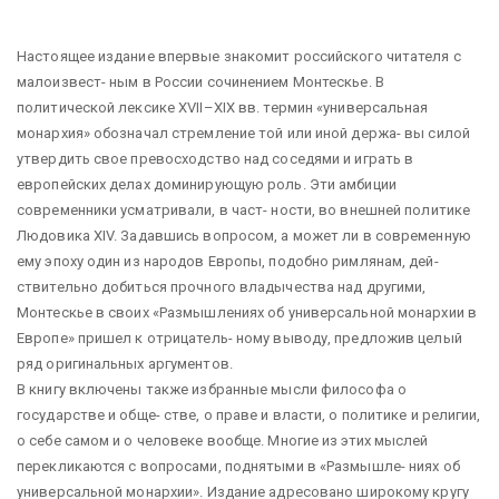
Настоящее издание впервые знакомит российского читателя с
малоизвест- ным в России сочинением Монтескье. В
политической лексике XVII–XIX вв. термин «универсальная
монархия» обозначал стремление той или иной держа- вы силой
утвердить свое превосходство над соседями и играть в
европейских делах доминирующую роль. Эти амбиции
современники усматривали, в част- ности, во внешней политике
Людовика XIV. Задавшись вопросом, а может ли в современную
ему эпоху один из народов Европы, подобно римлянам, дей-
ствительно добиться прочного владычества над другими,
Монтескье в своих «Размышлениях об универсальной монархии в
Европе» пришел к отрицатель- ному выводу, предложив целый
ряд оригинальных аргументов.
В книгу включены также избранные мысли философа о
государстве и обще- стве, о праве и власти, о политике и религии,
о себе самом и о человеке вообще. Многие из этих мыслей
перекликаются с вопросами, поднятыми в «Размышле- ниях об
универсальной монархии». Издание адресовано широкому кругу