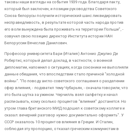
таковы наши взгляды на события 1939 года. Благодаря пакту,
который был заключен, и позиции руководства Советского
Союза белорусы получили исторический шанс ликвидировать
несправедливость, в результате которой часть народа против
его воли вынуждена была проживать на территории Польши", -
озвучил свою позицию директор Института истории НАН
Белоруссии Вячеслав Данилович.
Профессор университета Бари (Италия) Антонио Джулио Де
Робертис, который делал доклад, в частности, о военной
дипломатии, напомнил о ситуациях, когда союзники не выполняли
данные обещания, что впоследствии стало причиной "холодной
войны". "По поводу англо-советского соглашения о разделении
сфер влияния, - подхватил тему Чубарьян, - сначала говорили, что
это была шутка за ужином. Черчилль взял салфетку и начал
расписывать, кому сколько процентов "влияния" достанется. Но
утром глава британского МИД подошел к советскому коллеге и
сказал: вечерний разговор нужно документально оформить". У
СССР оказалось 10 процентов влияния в Греции. И Сталин,
соблюдая эту пропорцию, отказал греческим коммунистам в