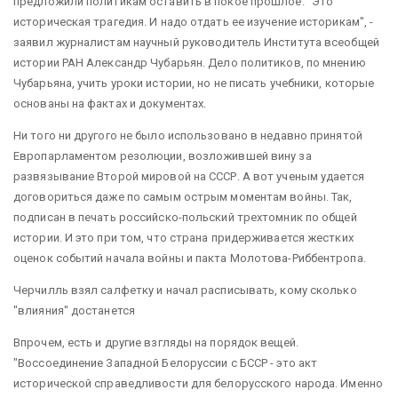
предложили политикам оставить в покое прошлое. "Это
историческая трагедия. И надо отдать ее изучение историкам", -
заявил журналистам научный руководитель Института всеобщей
истории РАН Александр Чубарьян. Дело политиков, по мнению
Чубарьяна, учить уроки истории, но не писать учебники, которые
основаны на фактах и документах.
Ни того ни другого не было использовано в недавно принятой
Европарламентом резолюции, возложившей вину за
развязывание Второй мировой на СССР. А вот ученым удается
договориться даже по самым острым моментам войны. Так,
подписан в печать российско-польский трехтомник по общей
истории. И это при том, что страна придерживается жестких
оценок событий начала войны и пакта Молотова-Риббентропа.
Черчилль взял салфетку и начал расписывать, кому сколько
"влияния" достанется
Впрочем, есть и другие взгляды на порядок вещей.
"Воссоединение Западной Белоруссии с БССР - это акт
исторической справедливости для белорусского народа. Именно