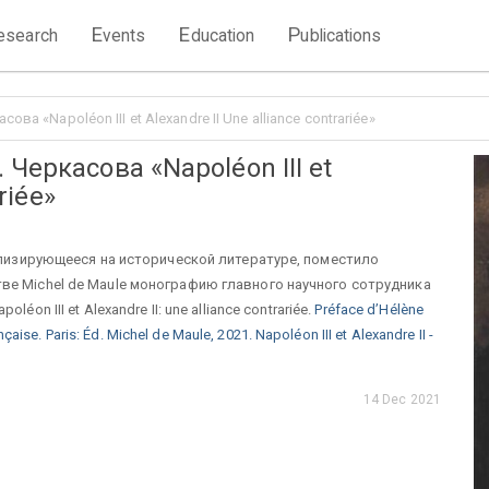
E
E
P
esearch
vents
ducation
ublications
а «Napoléon III et Alexandre II Une alliance contrariée»
Черкасова «Napoléon III et
riée»
иализирующееся на исторической литературе, поместило
ве Michel de Maule монографию главного научного сотрудника
n III et Alexandre II: une alliance contrariée.
Préface d’Hélène
aise. Paris: Éd. Michel de Maule, 2021. Napoléon III et Alexandre II -
14 Dec 2021