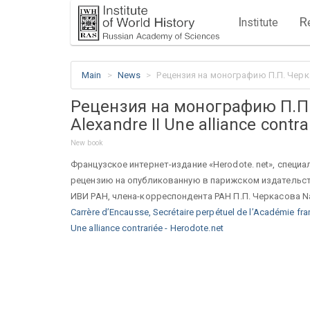
I
R
nstitute
Main
News
Рецензия на монографию П.П. Черкасов
Рецензия на монографию П.П. 
Alexandre II Une alliance contra
New book
Французское интернет-издание «Herodote. net», спец
рецензию на опубликованную в парижском издательст
ИВИ РАН, члена-корреспондента РАН П.П. Черкасова Napoléo
Carrère d’Encausse, Secrétaire perpétuel de l’Académie franç
Une alliance contrariée - Herodote.net