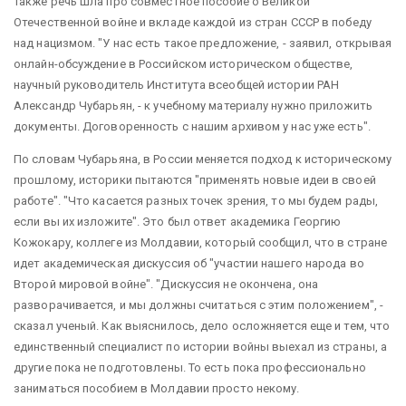
Также речь шла про совместное пособие о Великой
Отечественной войне и вкладе каждой из стран СССР в победу
над нацизмом. "У нас есть такое предложение, - заявил, открывая
онлайн-обсуждение в Российском историческом обществе,
научный руководитель Института всеобщей истории РАН
Александр Чубарьян, - к учебному материалу нужно приложить
документы. Договоренность с нашим архивом у нас уже есть".
По словам Чубарьяна, в России меняется подход к историческому
прошлому, историки пытаются "применять новые идеи в своей
работе". "Что касается разных точек зрения, то мы будем рады,
если вы их изложите". Это был ответ академика Георгию
Кожокару, коллеге из Молдавии, который сообщил, что в стране
идет академическая дискуссия об "участии нашего народа во
Второй мировой войне". "Дискуссия не окончена, она
разворачивается, и мы должны считаться с этим положением", -
сказал ученый. Как выяснилось, дело осложняется еще и тем, что
единственный специалист по истории войны выехал из страны, а
другие пока не подготовлены. То есть пока профессионально
заниматься пособием в Молдавии просто некому.