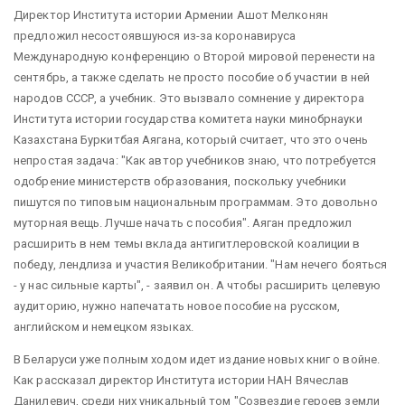
Директор Института истории Армении Ашот Мелконян
предложил несостоявшуюся из-за коронавируса
Международную конференцию о Второй мировой перенести на
сентябрь, а также сделать не просто пособие об участии в ней
народов СССР, а учебник. Это вызвало сомнение у директора
Института истории государства комитета науки минобрнауки
Казахстана Буркитбая Аягана, который считает, что это очень
непростая задача: "Как автор учебников знаю, что потребуется
одобрение министерств образования, поскольку учебники
пишутся по типовым национальным программам. Это довольно
муторная вещь. Лучше начать с пособия". Аяган предложил
расширить в нем темы вклада антигитлеровской коалиции в
победу, лендлиза и участия Великобритании. "Нам нечего бояться
- у нас сильные карты", - заявил он. А чтобы расширить целевую
аудиторию, нужно напечатать новое пособие на русском,
английском и немецком языках.
В Беларуси уже полным ходом идет издание новых книг о войне.
Как рассказал директор Института истории НАН Вячеслав
Данилевич, среди них уникальный том "Созвездие героев земли