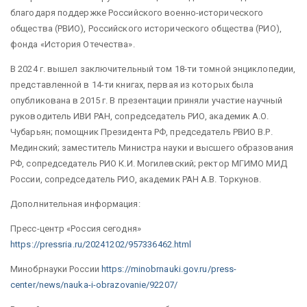
благодаря поддержке Российского военно-исторического
общества (РВИО), Российского исторического общества (РИО),
фонда «История Отечества».
В 2024 г. вышел заключительный том 18-ти томной энциклопедии,
представленной в 14-ти книгах, первая из которых была
опубликована в 2015 г. В презентации приняли участие научный
руководитель ИВИ РАН, сопредседатель РИО, академик А.О.
Чубарьян; помощник Президента РФ, председатель РВИО В.Р.
Мединский; заместитель Министра науки и высшего образования
РФ, сопредседатель РИО К.И. Могилевский; ректор МГИМО МИД
России, сопредседатель РИО, академик РАН А.В. Торкунов.
Дополнительная информация:
Пресс-центр «Россия сегодня»
https://pressria.ru/20241202/957336462.html
Минобрнауки России
https://minobrnauki.gov.ru/press-
center/news/nauka-i-obrazovanie/92207/