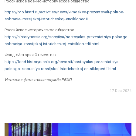
Российское военно-историческое общество
https://rvio.histrf.ru/activities/news/v-moskve-prezentovali-polnoe-
sobranie- rossijskoj-istoricheskoj-enciklopedii
Российское историческое общество
https://historyrussia.org/sobytiya/sostoyalas-prezentatsiya-polnogo-
sobraniya- rossijskoj-istoricheskoj-entsiklopedii.html
Фонд «История Отечества»
https://fond.historyrussia.org/novosti/sostoyalas-prezentatsiya-
polnogo- sobraniya-rossijskoj-istoricheskoj-entsiklopedii.html
Источник фото: пресс-служба РВИО
17 Dec 2024