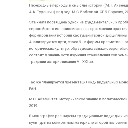
Переходные периоды и смыслы истории ((М.П. Айзеншта
А.А. Турлыгин) под ред. М.С. Бобковой. СПб: Евразия, 2
Эта книга посвящена одной из фундаментальных пробл
европейского историописания на протяжении практиче
формирования истории как гуманитарной дисциплины 
Анализируются пути, способы и формы преемственнос
исторических культур, образующих западноевропейск
состоит в значимости изучения становления современ
традиции историописания V - XXI вв.
Так же планируется презентация индивидуальных мон
РАН
М.П. Айзенштат. Историческое знание в политической 
2019
В монографии расширены традиционные подходы к изу
культуры на конкретном материале второй половины 