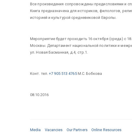
Все произведения сопровождены предисловиями и с
Книга предназначена для историков, филологов, религ
историей и культурой средневековой Европы.
Мероприятие будет проходить 16 октября (среда) с 1
Москвы. Департамент национальной политики и межре
ул. Новая Басманная, д.4, стр.1.
Конт. тел.
+7 905 513 4765
М.С. Бобкова
08.10.2016
Media
Vacancies
Our Partners
Online Resources