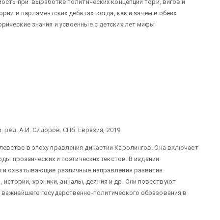
ость при выработке политических концепций тори, вигов и
рии в парламентских дебатах: когда, как и зачем в обеих
рические знания и усвоенные с детских лет мифы
 ред. А.И. Сидоров. СПб: Евразия, 2019
евстве в эпоху правления династии Каролингов. Она включает
оды прозаических и поэтических текстов. В издании
х и охватывающие различные направления развития
и, истории, хроники, анналы, деяния и др. Они повествуют
 важнейшего государственно-политического образования в