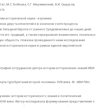
т, М.С. Бобкова, С.Г. Мереминский, А.И. Сидоров,
019.
ем исторической науки - изучению
ски двух тысячелетий и в конечном счете процесса
в Западной Европе от раннего Средневековья до наших дней.
ти его традиций, а также неразрывная взаимосвязь локальных
ую общность. Новизна проведенного нами исследования
ной исторической науки в рамках единой европейской
ографий сотрудников Центра истории исторических знаний ИВИ
культуре Британии второй половины XVIII века. М.: ИВИ РАН,
чению истории исторического знания и политический
XVIII века. Автор исследовала формирование представлений о