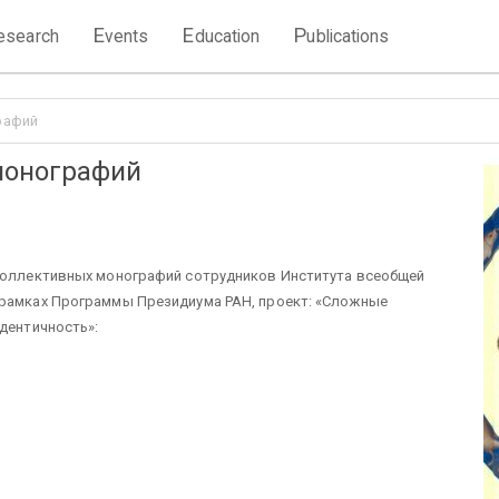
E
E
P
esearch
vents
ducation
ublications
рафий
монографий
 коллективных монографий сотрудников Института всеобщей
 рамках Программы Президиума РАН, проект: «Сложные
идентичность»: