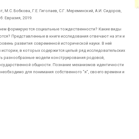
 М.С. Бобкова, Г.Е. Гиголаев, С.Г. Мереминский, А.И. Сидоров,
б: Евразия, 2019.
 зачем формируются социальные тождественности? Какие виды
ются? Представленные в книге исследования отвечают на эти и
ровень развития современной исторической науки. В ней
 истории, в которых содержится целый ряд исследовательских
ть разнообразные модели конструирования родовой,
 государственной общности. Познание механизмов идентичности
необходимо для понимания собственного "я", своего времени и