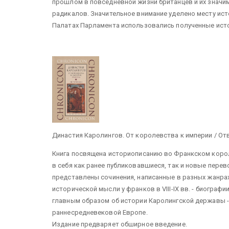
прошлом в повседневной жизни британцев и их значим
радикалов. Значительное внимание уделено месту исто
Палатах Парламента использовались полученные исто
Династия Каролингов. От королевства к империи / Отв.
Книга посвящена историописанию во Франкском корол
в себя как ранее публиковавшиеся, так и новые перев
представлены сочинения, написанные в разных жанра
исторической мысли у франков в VIII-IX вв. - биографи
главным образом об истории Каролингской державы -
раннесредневековой Европе.
Издание предваряет обширное введение.