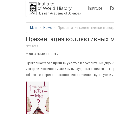
I
R
nstitute
Main
News
Презентация коллективных моног
Презентация коллективных 
New book
Уважаемые коллеги!
Приглашаем вас принять участие в презентации двух
истории Российской академиинаук, подготовленных в
общества переходных эпох: историческая культура и 