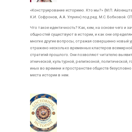
«Конструирование историию. Кто мы?» (М.П. Айзенштат,
К.И. Софронов, А.А. Улунян) под ред. М.С. Бобковой. СП
Что такое идентичность? Как, кем, на основе чего и
общностей существуют в истории, и как они определя
многие другие вопросы, отражая совершенно новый у
отражено несколько временных кластеров всемирной
стратегий прошлого. Они позволяют читателю выяви
этнической, культурной, религиозной, политической,
иных во времени и пространстве обществ безусловно 
места истории в нем.