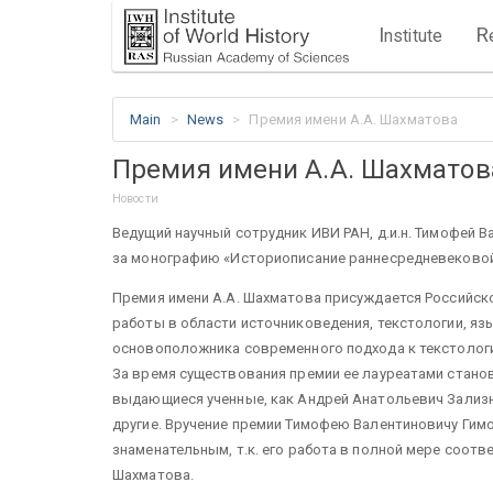
I
R
nstitute
Main
News
Премия имени А.А. Шахматова
Премия имени А.А. Шахматов
Новости
Ведущий научный сотрудник ИВИ РАН, д.и.н. Тимофей 
за монографию «Историописание раннесредневековой 
Премия имени А.А. Шахматова присуждается Российско
работы в области источниковедения, текстологии, язы
основоположника современного подхода к текстологи
За время существования премии ее лауреатами стано
выдающиеся ученные, как Андрей Анатольевич Зализн
другие. Вручение премии Тимофею Валентиновичу Гимо
знаменательным, т.к. его работа в полной мере соотв
Шахматова.