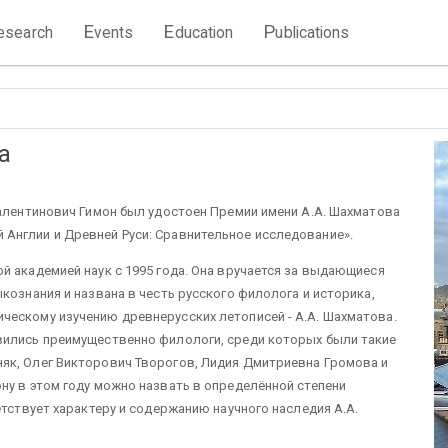
E
E
P
esearch
vents
ducation
ublications
а
Валентинович Гимон был удостоен Премии имени А.А. Шахматова
Англии и Древней Руси: Сравнительное исследование».
й академией наук с 1995 года. Она вручается за выдающиеся
кознания и названа в честь русского филолога и историка,
ческому изучению древнерусских летописей - А.А. Шахматова.
вились преимущественно филологи, среди которых были такие
як, Олег Викторович Творогов, Лидия Дмитриевна Громова и
ну в этом году можно назвать в определённой степени
етствует характеру и содержанию научного наследия А.А.