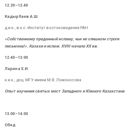
12.20–12.40
Кадырбаев А.Ш.
д.и.н., в.н.с.
Институт востоковедения РАН
«
Собственному преданный исламу, чьи не слишком строги
письмена!». Казахи и ислам. XVIII-начало XX вв.
12.40–13.00
Ларина Е.И.
к.и.н., доц. МГУ имени М.В. Ломоносова
Опыт изучения святых мест Западного и Южного Казахстана
13.00–14.00
Обед