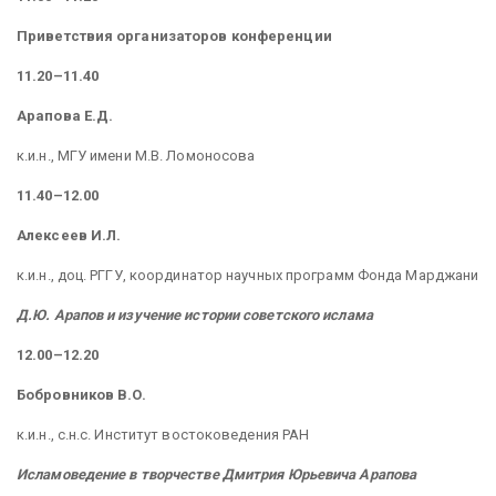
Приветствия организаторов конференции
11.20–11.40
Арапова Е.Д.
к.и.н., МГУ имени М.В. Ломоносова
11.40–12.00
Алексеев И.Л.
к.и.н., доц. РГГУ, координатор научных программ Фонда Марджани
Д.Ю. Арапов и изучение истории советского ислама
12.00–12.20
Бобровников В.О.
к.и.н., с.н.с. Институт востоковедения РАН
Исламоведение в творчестве Дмитрия Юрьевича Арапова