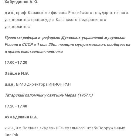
Хабутдинов А.Ю.
д.и.н., проф. Казанского филиала Российского государственного
университета правосудия, Казанского федерального
университета
Проекты реформ и реформы Духовных управлений мусульман
России и СССР в 1 пол. 20в.: позиция мусульманского сообщества
и правительственная политика
17.00–17.20
Зайцев И.В.
д.и.н., ВРИО директора ИНИОН РАН
Татарский паломник у святынь Мерва (1957 г.)
17.20–17.40
Ахмадуллин В.А.
к.и.н., н.с. Военная академия Генерального штаба Вооружённых
Сил РФ