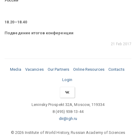
России
18.20–18.40
Подведение итогов конференции
21 Feb 2017
Media
Vacancies
Our Partners
Online Resources
Contacts
Login
Leninsky Prospekt 32A, Moscow, 119334
8 (495) 938-13-44
dir@igh.ru
© 2026 Institute of World History, Russian Academy of Sciences