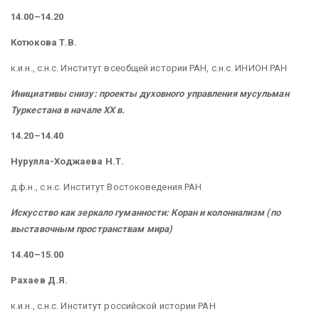
14.00–14.20
Котюкова Т.В.
к.и.н., с.н.с. Институт всеобщей истории РАН, с.н.с. ИНИОН РАН
Инициативы снизу: проекты духовного управления мусульман
Туркестана в начале ХХ в.
14.20–14.40
Нурулла-Ходжаева Н.Т.
д.ф.н., с.н.с. Институт Востоковедения РАН
Искусство как зеркало гуманности: Коран и колониализм (по
выставочным пространствам мира)
14.40–15.00
Рахаев Д.Я.
к.и.н., с.н.с. Институт российской истории РАН