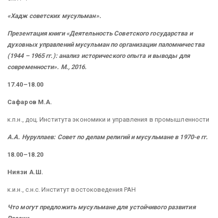
«Хадж советских мусульман».
Презентация книги «Деятельность Советского государства и
духовных управлений мусульман по организации паломничества
(1944 – 1965 гг.): анализ исторического опыта и выводы для
современности». М., 2016.
17.40–18.00
Сафаров М.А.
к.п.н., доц. Института экономики и управления в промышленности
А.А. Нуруллаев: Совет по делам религий и мусульмане в 1970-е гг.
18.00–18.20
Ниязи А.Ш.
к.и.н., с.н.с. Институт востоковедения РАН
Что могут предложить мусульмане для устойчивого развития