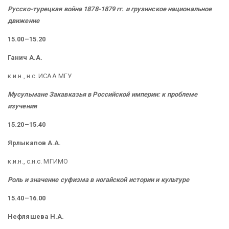
Русско-турецкая война 1878-1879 гг. и грузинское национальное
движение
15.00–15.20
Ганич А.А.
к.и.н., н.с. ИСАА МГУ
Мусульмане Закавказья в Российской империи: к проблеме
изучения
15.20–15.40
Ярлыкапов А.А.
к.и.н., с.н.с. МГИМО
Роль и значение суфизма в ногайской истории и культуре
15.40–16.00
Нефляшева Н.А.