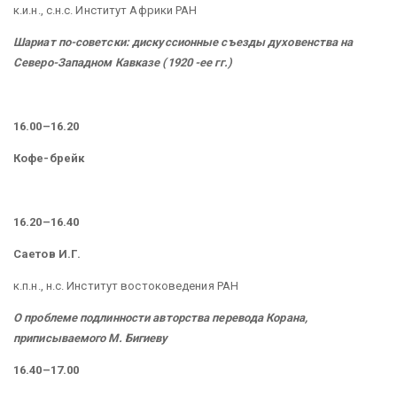
к.и.н., с.н.с. Институт Африки РАН
Шариат по-советски: дискуссионные съезды духовенства на
Северо-Западном Кавказе (1920 -ее гг.)
16.00–16.20
Кофе-брейк
16.20–16.40
Саетов И.Г.
к.п.н., н.с. Институт востоковедения РАН
О проблеме подлинности авторства перевода Корана,
приписываемого М. Бигиеву
16.40–17.00