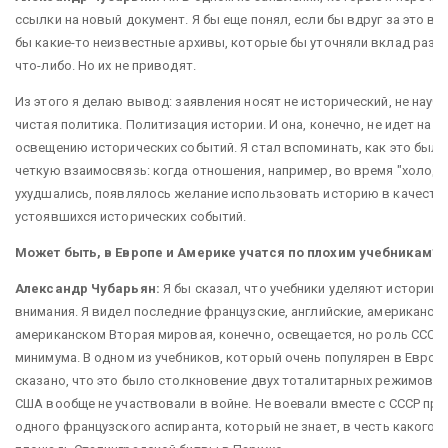
ссылки на новый документ. Я бы еще понял, если бы вдруг за это в
бы какие-то неизвестные архивы, которые бы уточняли вклад разны
что-либо. Но их не приводят.
Из этого я делаю вывод: заявления носят не исторический, не научн
чистая политика. Политизация истории. И она, конечно, не идет на 
освещению исторических событий. Я стал вспоминать, как это было
четкую взаимосвязь: когда отношения, например, во время "холод
ухудшались, появлялось желание использовать историю в качеств
устоявшихся исторических событий.
Может быть, в Европе и Америке учатся по плохим учебникам?
Александр Чубарьян:
Я бы сказал, что учебники уделяют истории
внимания. Я видел последние французские, английские, американски
американском Вторая мировая, конечно, освещается, но роль СССР 
минимума. В одном из учебников, который очень популярен в Европ
сказано, что это было столкновение двух тоталитарных режимов. К
США вообще не участвовали в войне. Не воевали вместе с СССР про
одного французского аспиранта, который не знает, в честь какого 