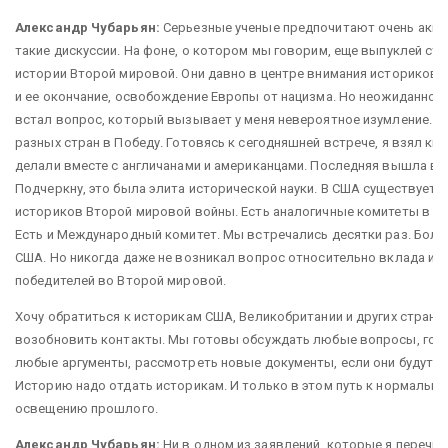
Александр Чубарьян:
Серьезные ученые предпочитают очень акку
такие дискуссии. На фоне, о котором мы говорим, еще выпуклей ст
истории Второй мировой. Они давно в центре внимания историков:
и ее окончание, освобождение Европы от нацизма. Но неожиданно в
встал вопрос, который вызывает у меня невероятное изумление. Э
разных стран в Победу. Готовясь к сегодняшней встрече, я взял кн
делали вместе с англичанами и американцами. Последняя вышла в 1
Подчеркну, это была элита исторической науки. В США существует 
историков Второй мировой войны. Есть аналогичные комитеты в Ан
Есть и Международный комитет. Мы встречались десятки раз. Больш
США. Но никогда даже не возникал вопрос относительно вклада и р
победителей во Второй мировой.
Хочу обратиться к историкам США, Великобритании и других стран 
возобновить контакты. Мы готовы обсуждать любые вопросы, го
любые аргументы, рассмотреть новые документы, если они будут п
Историю надо отдать историкам. И только в этом путь к нормальн
освещению прошлого.
Александр Чубарьян:
Ни в одном из заявлений, которые я перечи