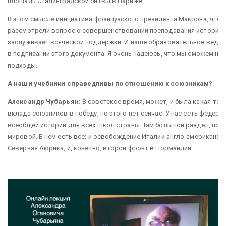
площадь Сталинградской битвы в Париже.
В этом смысле инициатива французского президента Макрона, чтоб
рассмотрели вопрос о совершенствовании преподавания истории 
заслуживает всяческой поддержки. И наше образовательное ведо
в подписании этого документа. Я очень надеюсь, что мы сможем н
подходы.
А наши учебники справедливы по отношению к союзникам?
Александр Чубарьян:
В советское время, может, и была какая-то 
вклада союзников в победу, но этого нет сейчас. У нас есть федера
всеобщей истории для всех школ страны. Там большой раздел, по
мировой. В нем есть все: и освобождение Италии англо-американск
Северная Африка, и, конечно, второй фронт в Нормандии.