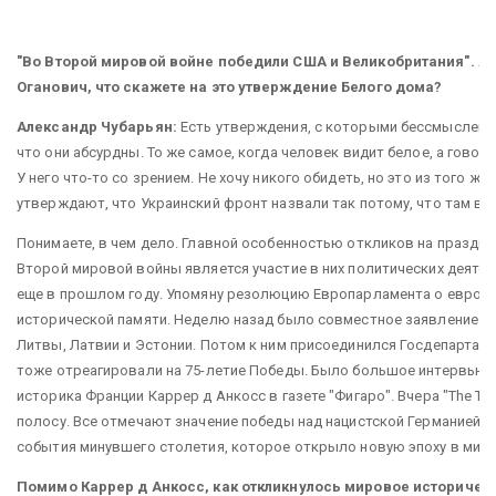
"Во Второй мировой войне победили США и Великобритания". А
Оганович, что скажете на это утверждение Белого дома?
Александр Чубарьян:
Есть утверждения, с которыми бессмысленн
что они абсурдны. То же самое, когда человек видит белое, а говори
У него что-то со зрением. Не хочу никого обидеть, но это из того же 
утверждают, что Украинский фронт назвали так потому, что там во
Понимаете, в чем дело. Главной особенностью откликов на праздно
Второй мировой войны является участие в них политических деятел
еще в прошлом году. Упомяну резолюцию Европарламента о европ
исторической памяти. Неделю назад было совместное заявление р
Литвы, Латвии и Эстонии. Потом к ним присоединился Госдепартам
тоже отреагировали на 75-летие Победы. Было большое интервью 
историка Франции Каррер д Анкосc в газете "Фигаро". Вчера "The Ti
полосу. Все отмечают значение победы над нацистской Германией к
события минувшего столетия, которое открыло новую эпоху в миро
Помимо Каррер д Анкосc, как откликнулось мировое историче