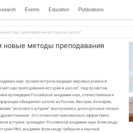
E
E
P
esearch
vents
ducation
ublications
вые методы преподавания истории в школе"
 и новые методы преподавания
кадемии наук провел встречу ведущих мировых ученых в
ые методы преподавания истории в школе". Над проектом
жке президиума Российской академии наук, отечественные и
ференция объединяет коллег из России, Австрии, Болгарии,
никами "мозгового штурма" выстроились долгосрочные тесные
и дружественная. Это позволяет максимально эффективно
иков встречи: президент Российской академии наук Александр
стории РАН, академик Александр Чубарьян и научный