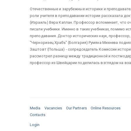
Отечественные и зарубежные историки и преподавате
роли учителя в преподавании истории рассказала док
(Израиль) Вера Каплан. Профессор вспоминает, что о
писали учебники. Именно в таких учебниках, помимо 
преподавания. Доктор исторических наук, профессор
"Черноризец Храбъ" (Болгария) Румяна Михнева подня
Заштовт (Польша) - сопредседатель Комиссии истори
рассмотрел разницу между традиционной и постмодерн
профессор из Швейцарии поделилась взглядом на вз
Media
Vacancies
Our Partners
Online Resources
Contacts
Login