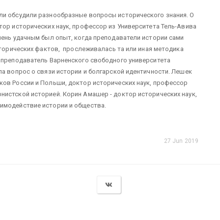
ли обсудили разнообразные вопросы исторического знания. О
тор исторических наук, профессор из Университета Тель-Авива
чень удачным был опыт, когда преподаватели истории сами
исторических фактов, прослеживалась та или иная методика
, преподаватель Варненского свободного университета
ла вопрос о связи истории и болгарской идентичности. Лешек
ков России и Польши, доктор исторических наук, профессор
истской историей. Корин Амашер - доктор исторических наук,
аимодействие истории и общества.
27 Jun 2019