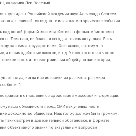
АН, академик Лев Зеленый.
л президент Российской академии наук Александр Сергеев.
ях важен единый взгляд на те или иные исторические события.
ть над новой формой взаимодействия в формате "мозговых
кта. Тематика, выбранная сегодня - очень актуальна. Есть
жду разными государствами. Они важны, потому что
, и взаимодействие языков, и т.д. У всего этого есть свое
сториков состоит в выстраивании общей для нас истории,
тупает тогда, когда все историки из разных стран мира
о события".
выстраивать отношения со средствами массовой информации.
ому наша обязанность перед СМИ как ученых нести
овке доходило до общества. Наш голос должен быть громким.
оль таких встреч в доверительной обстановке, в формате
ения объективного знания по актуальным вопросам