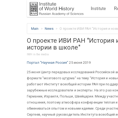
I
R
nstitute
Main
News
О проекте ИВИ РАН "История и но
О проекте ИВИ РАН "История
истории в школе"
IWH in the media
Портал "Научная Россия"
25 июня 2019
25 июня Центр передовых исследований Российской а
формате "мозгового щтурма" на тему "История и нов
работают Институт всеобщей истории РАН при поддер
зарубежные исследователи и эксперты. На это раз кон
Германии, Израиля, Польши, Швейцарии. Между участ
отношения, поэтому атмосфера конференции теплая 
обмениваться опытом и новыми идеями. Среди участн
Сергеев, научный руководитель Института всеобщей и