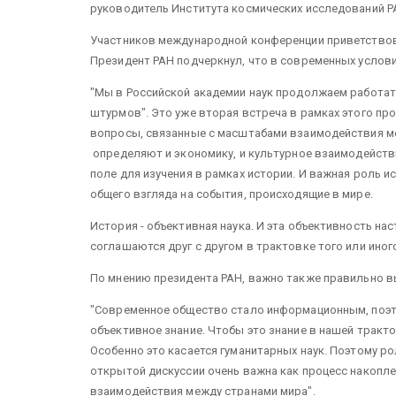
руководитель Института космических исследований Р
Участников международной конференции приветствова
Президент РАН подчеркнул, что в современных услови
"Мы в Российской академии наук продолжаем работа
штурмов". Это уже вторая встреча в рамках этого прое
вопросы, связанные с масштабами взаимодействия ме
определяют и экономику, и культурное взаимодействие
поле для изучения в рамках истории. И важная роль и
общего взгляда на события, происходящие в мире.
История - объективная наука. И эта объективность нас
соглашаются друг с другом в трактовке того или иног
По мнению президента РАН, важно также правильно 
"Современное общество стало информационным, поэт
объективное знание. Чтобы это знание в нашей тракт
Особенно это касается гуманитарных наук. Поэтому р
открытой дискуссии очень важна как процесс накопл
взаимодействия между странами мира".