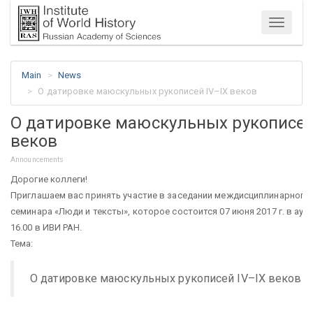
Menu
Main
News
О датировке маюскульных рукописей IV–IX веков
О датировке маюскульных рукописей
веков
Announcements
Дорогие коллеги!
Приглашаем вас принять участие в заседании междисциплинарного 
семинара «Люди и тексты», которое состоится 07 июня 2017 г. в ауд. 
16.00 в ИВИ РАН.
Тема:
О датировке маюскульных рукописей IV–IX веков