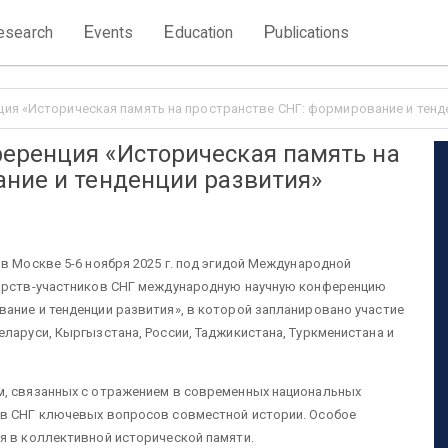
E
E
P
esearch
vents
ducation
ublications
я «Историческая память на пространстве СНГ: формирование и тенденц
еренция «Историческая память на
ание и тенденции развития»
в Москве 5-6 ноября 2025 г. под эгидой Международной
дарств-участников СНГ международную научную конференцию
ание и тенденции развития», в которой запланировано участие
еларуси, Кыргызстана, России, Таджикистана, Туркменистана и
м, связанных с отражением в современных национальных
тв СНГ ключевых вопросов совместной истории. Особое
я в коллективной исторической памяти.