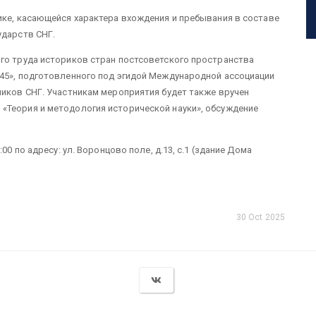
ике, касающейся характера вхождения и пребывания в составе
ударств СНГ.
ого труда историков стран постсоветского пространства
945», подготовленного под эгидой Международной ассоциации
ников СНГ. Участникам мероприятия будет также вручен
«Теория и методология исторической науки», обсуждение
00 по адресу: ул. Воронцово поле, д.13, с.1 (здание Дома
30 Oct 2025