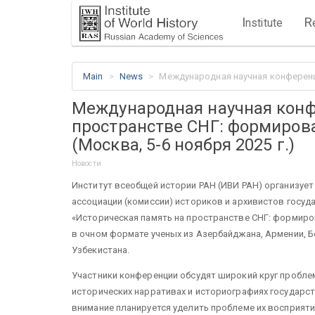
I
R
nstitute
Main
News
Международная научная конференци
Международная научная конф
пространстве СНГ: формиров
(Москва, 5-6 ноября 2025 г.)
Новости
Институт всеобщей истории РАН (ИВИ РАН) организует 
ассоциации (комиссии) историков и архивистов госу
«Историческая память на пространстве СНГ: формиров
в очном формате ученых из Азербайджана, Армении, Б
Узбекистана.
Участники конференции обсудят широкий круг пробле
исторических нарративах и историографиях государс
внимание планируется уделить проблеме их восприяти