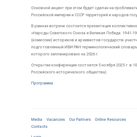
Основной акцент при этом будет сделан на проблемат
Российской империи и СССР территорий и народов гос
В рамках встречи состоится презентация коллективн
«Народы Советского Союза и Великая Победа. 1941-1
(комиссии) историков и архивистов государств-участ
подготовленный ИВИ РАН терминологический словарь 
которого запланировано на 2026 г.
Открытие конференции состоится 5 ноября 2025 г. в 10:
Российского исторического общества).
Программа
Media
Vacancies
Our Partners
Online Resources
Contacts
Login