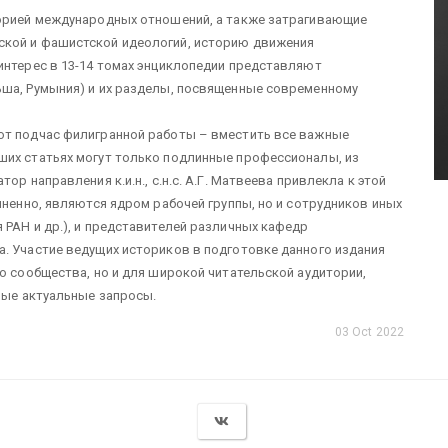
торией международных отношений, а также затрагивающие
ской и фашистской идеологий, историю движения
интерес в 13-14 томах энциклопедии представляют
ьша, Румыния) и их разделы, посвященные современному
ют подчас филигранной работы – вместить все важные
ших статьях могут только подлинные профессионалы, из
ор направления к.и.н., с.н.с. А.Г. Матвеева привлекла к этой
мненно, являются ядром рабочей группы, но и сотрудников иных
 РАН и др.), и представителей различных кафедр
. Участие ведущих историков в подготовке данного издания
го сообщества, но и для широкой читательской аудитории,
амые актуальные запросы.
03 Oct 2022