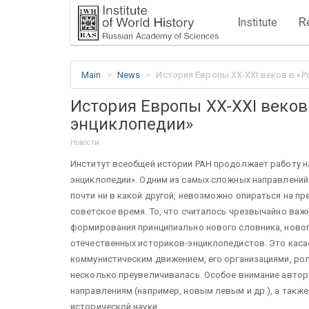
I
R
nstitute
Main
News
История Европы XX-XXI веков в «
История Европы XX-XXI веков
энциклопедии»
Новости
Институт всеобщей истории РАН продолжает работу 
энциклопедии». Одним из самых сложных направлений я
почти ни в какой другой, невозможно опираться на п
советское время. То, что считалось чрезвычайно важ
формирования принципиально нового словника, новог
отечественных историков-энциклопедистов. Это кас
коммунистическим движением, его организациями, ро
несколько преувеличивалась. Особое внимание авто
направлениям (например, новым левым и др.), а так
исторической науки.