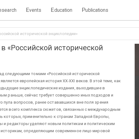
E
E
P
esearch
vents
ducation
ublications
Российской исторической энциклопедии»
 в «Российской исторической
над следующими томами «Российской исторической
вляется европейская история XX-XXI веков. В этой теме, как
редыдущие энциклопедические издания, выходившие в
ным раньше, сейчас требует совершенно иных подходов и
о пула вопросов, ранее остававшихся вне поля зрения
ается всего комплекса сюжетов, связанных с международным
ль которых, применительно к странам Западной Европы,
ры и редакторы уделяют новым политикам и политическим
же историкам, определяющим современное лицо мировой