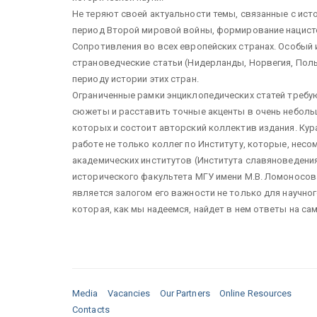
Не теряют своей актуальности темы, связанные с ис
период Второй мировой войны, формирование нацист
Сопротивления во всех европейских странах. Особый 
страноведческие статьи (Нидерланды, Норвегия, Пол
периоду истории этих стран.
Ограниченные рамки энциклопедических статей требу
сюжеты и расставить точные акценты в очень неболь
которых и состоит авторский коллектив издания. Курат
работе не только коллег по Институту, которые, несо
академических институтов (Института славяноведения
исторического факультета МГУ имени М.В. Ломоносова
является залогом его важности не только для научно
которая, как мы надеемся, найдет в нем ответы на с
Media
Vacancies
Our Partners
Online Resources
Contacts