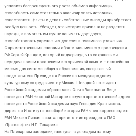
условиях беспрецедентного роста объёмов информации,
способность самостоятельно анализировать источники,
сопоставлять факты и делать собственные выводы приобретает
особую ценность. Убежден, что история призвана не разделять
народы, а помогать им лучше понимать друг друга,
способствовать укреплению доверия и взаимного уважения».
С приветственными словами обратились министр просвещения
РФ Сергей Кравцов, который подчеркнул, что сохранение и
передача новым поколениям исторической памяти – важнейшая
миссия для системы общего образования; специальный
представитель Президента России по международному
культурному сотрудничеству Михаил Швыдкой, президент
Российской академии образования Ольга Васильева. Вице-
президент РАН Николай Макаров озвучил приветственный адрес
президента Российской академии наук Геннадия Красникова;
директор Института всеобщей истории РАН член-корреспондент
РАН Михаил Липкин зачитал приветствие президента ПАО
«Транснефть» Н.П. Токарева.
На Пленарном заседании, выступая с докладом на тему