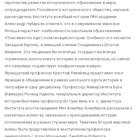
перспектив развития исторического образования в мире,
сопредседатель Российского исторического общества, научный
руководитель Института всеобщей истории РАН академик
Александр Чубарьян отметил, что в современном мире все
больше нарастает озабоченность школьным образованием:
«Повсеместно идет политизация истории. Особенно это касается
Западной Европы, в меньшей степени Соединенных Штатов
Америки. Эта тенденция была всегда, государства всегда
стремились использовать историю в своих интересах, но сейчас
это напрямую содействует конфронтации в мире».
Французский профессор Кристоф Ревейярд представил опыт
Франции в объединении в рамках школьного курса истории и
географии в одну дисциплину. Профессор Университета Буэа
(Камерун) Роланд Ндилле, генеральный директор Института
истории Вьетнама профессор Во Суан Винь и и. о. директора
Института востоковедения РАН Аликбер Аликберов рассказали о
различных аспектах, связанных с преподаванием истории
колониализма в разных странах мира. Тематика Второй мировой
войны была представлена в выступлении профессора
университета г. Корк (Ирландия) Джеффри Робертса.