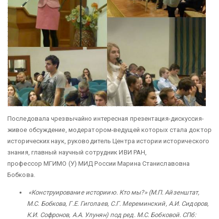
Последовала чрезвычайно интересная презентация-дискуссия-
живое обсуждение, модератором-ведущей которых стала доктор
исторических наук, руководитель Центра истории исторического
знания, главный научный сотрудник ИВИ РАН,
профессор МГИМО (У) МИД России Марина Станиславовна
Бобкова.
«Конструирование историию. Кто мы?» (М.П. Айзенштат,
М.С. Бобкова, Г.Е. Гиголаев, С.Г. Мереминский, А.И. Сидоров,
К.И. Софронов, А.А. Улунян) под ред. М.С. Бобковой. СПб: