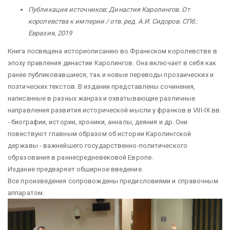
Публикация источников: Династия Каролингов. От
королевства к империи / отв. ред. А.И. Сидоров. СПб.:
Евразия, 2019
Книга посвящена историописанию во Франкском королевстве в
эпоху правления династии Каролингов. Она включает в себя как
ранее публиковавшиеся, так и новые переводы прозаических и
поэтических текстов. В издании представлены сочинения,
написанные в разных жанрах и охватывающие различные
направления развития исторической мысли у франков в VIII-IX вв.
- биографии, истории, хроники, анналы, деяния и др. Они
повествуют главным образом об истории Каролингской
державы - важнейшего государственно-политического
образования в раннесредневековой Европе.
Издание предваряет обширное введение.
Все произведения сопровождены предисловиями и справочным
аппаратом.