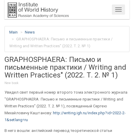
Menu
Main
News
GRAPHOSPHAERA: Письмо и письменные практики /
Writing and Written Practices" (2022. Т. 2. № 1)
GRAPHOSPHAERA: Письмо и
письменные практики / Writing and
Written Practices" (2022. Т. 2. № 1)
New book
Увидел свет первый номер второго тома электронного журнала
"GRAPHOSPHAERA: Письмо и письменные практики / Writing and
Written Practices" (2022. Т. 2. № 1), посвященный Сергею
Михайловичу Каштанову:
http://writing.igh.ru/index.
php?id=2022-2-
1&setlang=ru
В него вошли: английский перевод теоретической статьи