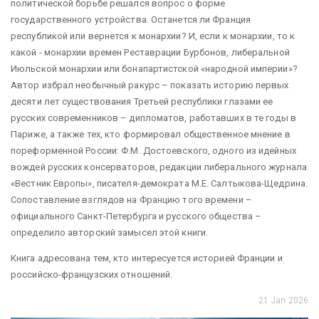
политической борьбе решался вопрос о форме
государственного устройства. Останется ли Франция
республикой или вернется к монархии? И, если к монархии, то к
какой - монархии времен Реставрации Бурбонов, либеральной
Июльской монархии или бонапартистской «народной империи»?
Автор избрал необычный ракурс – показать историю первых
десяти лет существования Третьей республики глазами ее
русских современников – дипломатов, работавших в те годы в
Париже, а также тех, кто формировал общественное мнение в
пореформенной России: Ф.М. Достоевского, одного из идейных
вождей русских консерваторов, редакции либерального журнала
«Вестник Европы», писателя-демократа М.Е. Салтыкова-Щедрина.
Сопоставление взглядов на Францию того времени –
официального Санкт-Петербурга и русского общества –
определило авторский замысел этой книги.
Книга адресована тем, кто интересуется историей Франции и
российско-французских отношений.
21 Jan 2026