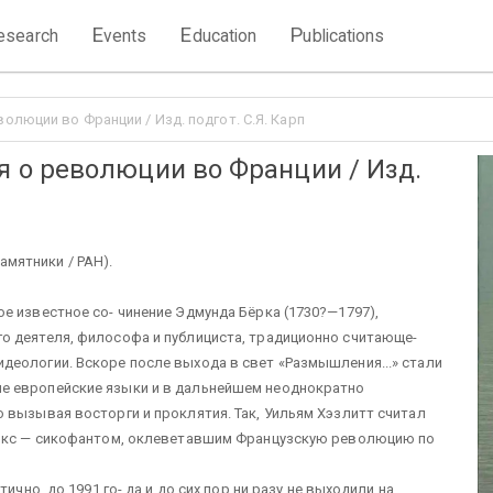
E
E
P
esearch
vents
ducation
ublications
люции во Франции / Изд. подгот. С.Я. Карп
о революции во Франции / Изд.
Памятники / РАН).
е известное со- чинение Эдмунда Бёрка (1730?—1797),
о деятеля, философа и публициста, традиционно считающе-
деологии. Вскоре после выхода в свет «Размышления...» стали
е европейские языки и в дальнейшем неоднократно
 вызывая восторги и проклятия. Так, Уильям Хэзлитт считал
Маркс — сикофантом, оклеветавшим Французскую революцию по
ично, до 1991 го- да и до сих пор ни разу не выходили на