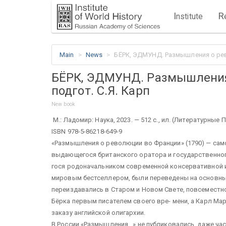
I
R
nstitute
Main
News
БЁРК, ЭДМУНД. Размышления о рево
БЁРК, ЭДМУНД. Размышления 
подгот. С.Я. Карп
New book
М.: Ладомир: Наука, 2023. — 512 c., ил. (Литературные 
ISBN 978-5-86218-649-9
«Размышления о революции во Франции» (1790) — само
выдающегося британского оратора и государственног
гося родоначальником современной консервативной и
мировым бестселлером, были переведены на основны
переиздавались в Старом и Новом Свете, повсеместно
Бёрка первым писателем своего вре- мени, а Карл 
заказу английской олигархии.
В России «Размышления...» не публиковались, даже част