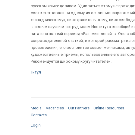
русском языке целиком. Удивляться этому не приходит
соответствовали ни одному из основных направлений 
«западническому», ни «охранитель- ному, ни «освободи
главным научным сотрудником Института всеобщей и
читателя полный перевод «Раз- мышлений...». Оно с
сопроводительной статьей, в которой рассматривают
произведения, его восприятие совре- менниками, акт
художественные приемы, использованные его авторо
Рекомендуется широкому кругу читателей.
Титул
Media
Vacancies
Our Partners
Online Resources
Contacts
Login