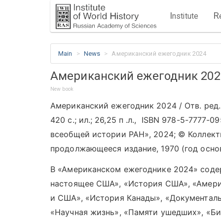
I
R
nstitute
Main
News
Американский ежегодник 2024
Американский ежегодник 202
New book
Американский ежегодник 2024 / Отв. ред. 
420 с.; ил.; 26,25 п .л., ISBN
978-5-7777-09
всеобщей истории РАН», 2024; © Коллект
продолжающееся издание, 1970 (год осно
В «Американском ежегоднике 2024» соде
настоящее США», «История США», «Амери
и США», «История Канады», «Документаль
«Научная жизнь», «Памяти ушедших», «Б