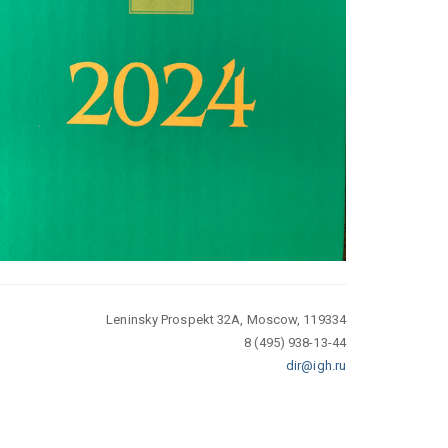
Leninsky Prospekt 32A, Moscow, 119334
8 (495) 938-13-44
dir@igh.ru