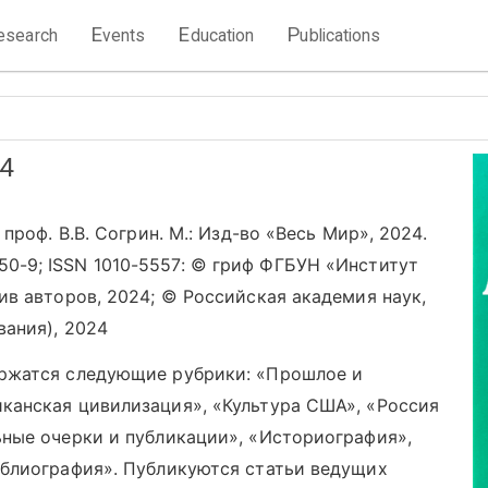
E
E
P
esearch
vents
ducation
ublications
4
проф. В.В. Согрин. М.: Изд-во «Весь Мир», 2024.
50-9
; ISSN
1010-5557
: © гриф ФГБУН «Институт
ив авторов, 2024; © Российская академия наук,
вания), 2024
ржатся следующие рубрики: «Прошлое и
канская цивилизация», «Культура США», «Россия
ные очерки и публикации», «Историография»,
иблиография». Публикуются статьи ведущих