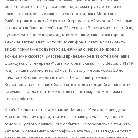
оценивается в очень узком смысле, рассматриваются лишь
какие-то конкретные факты, в частности, пакт Молотова -
Риббентропа как некий спусковой крючок этой мировой трагедии.
Но такое глобальное событие 20 века, как Вторая мировая война,
нуждается в более широком, многогранном, многофакторном
анализе. Нужно знать исторический фон. В статье президента
видно понимание хода истории, начиная с Первой мировой
войны. Мне кажется, уместным приведенное в тексте замечание
французского генерала Фоша, который сказал, что Версаль (1919
год) - лишь перемирие на 20 лет. Так и случилось: через 20 лет
началась Вторая мировая война. Лига наций, рожденная
Версалем и призванная обеспечить коллективную безопасность,
не сумела предотвратить конфликта, потому что механизм ее
плохо работал.
Особый акцент в статье занимает Мюнхен. К сожалению, даже
мои коллеги - историки, почти не откликнулись на недавнюю
годовщину этого важнейшего события. Не говоря уже о том, что
нет новых серьезных монографий на эту тему. На западе не хотят