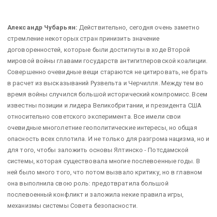
Александр Чубарьян:
Действительно, сегодня очень заметно
стремление некоторых стран принизить значение
договоренностей, которые были достигнуты в ходе Второй
мировой войны главами государств антигитлеровской коалиции.
Совершенно очевидные вещи стараются не цитировать, не брать
в расчет из высказываний Рузвельта и Черчилля. Между тем во
время войны случился большой исторический компромисс. Всем
известны позиции и лидера Великобритании, и президента США
относительно советского эксперимента. Все имели свои
очевидные многолетние геополитические интересы, но общая
опасность всех сплотила. И не только для разгрома нацизма, но и
для того, чтобы заложить основы Ялтинско - Потсдамской
системы, которая существовала многие послевоенные годы. В
ней было много того, что потом вызвало критику, но в главном
она выполнила свою роль: предотвратила большой
послевоенный конфликт и заложила некие правила игры,
механизмы системы Совета безопасности.