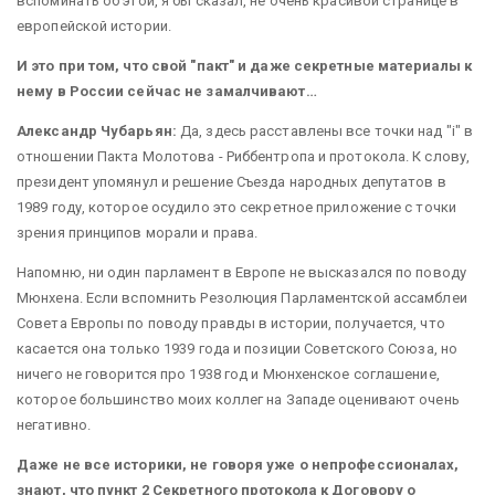
вспоминать об этой, я бы сказал, не очень красивой странице в
европейской истории.
И это при том, что свой "пакт" и даже секретные материалы к
нему в России сейчас не замалчивают…
Александр Чубарьян:
Да, здесь расставлены все точки над "i" в
отношении Пакта Молотова - Риббентропа и протокола. К слову,
президент упомянул и решение Съезда народных депутатов в
1989 году, которое осудило это секретное приложение с точки
зрения принципов морали и права.
Напомню, ни один парламент в Европе не высказался по поводу
Мюнхена. Если вспомнить Резолюция Парламентской ассамблеи
Совета Европы по поводу правды в истории, получается, что
касается она только 1939 года и позиции Советского Союза, но
ничего не говорится про 1938 год и Мюнхенское соглашение,
которое большинство моих коллег на Западе оценивают очень
негативно.
Даже не все историки, не говоря уже о непрофессионалах,
знают, что пункт 2 Секретного протокола к Договору о