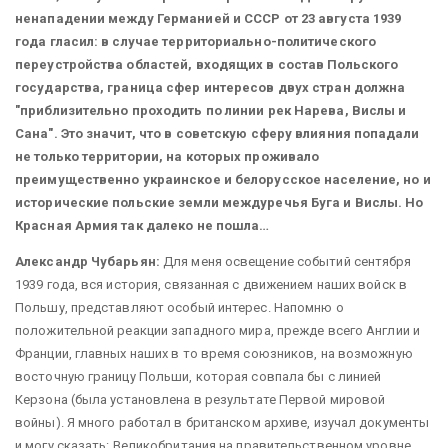
ненападении между Германией и СССР от 23 августа 1939
года гласил: в случае территориально-политического
переустройства областей, входящих в состав Польского
государства, граница сфер интересов двух стран должна
"приблизительно проходить по линии рек Нарева, Вислы и
Сана". Это значит, что в советскую сферу влияния попадали
не только территории, на которых проживало
преимущественно украинское и белорусское население, но и
исторические польские земли междуречья Буга и Вислы. Но
Красная Армия так далеко не пошла…
Александр Чубарьян:
Для меня освещение событий сентября
1939 года, вся история, связанная с движением наших войск в
Польшу, представляют особый интерес. Напомню о
положительной реакции западного мира, прежде всего Англии и
Франции, главных наших в то время союзников, на возможную
восточную границу Польши, которая совпала бы с линией
Керзона (была установлена в результате Первой мировой
войны). Я много работал в британском архиве, изучал документы
и могу сказать: Великобритания на правительственном уровне