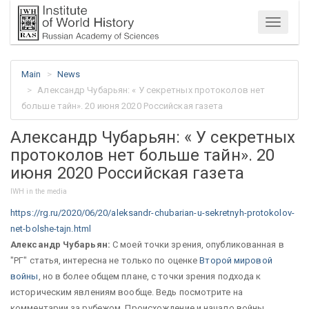
Menu
Main
News
Александр Чубарьян: « У секретных протоколов нет
больше тайн». 20 июня 2020 Российская газета
Александр Чубарьян: « У секретных
протоколов нет больше тайн». 20
июня 2020 Российская газета
IWH in the media
https://rg.ru/2020/06/20/aleksandr-chubarian-u-sekretnyh-protokolov-
net-bolshe-tajn.html
Александр Чубарьян:
С моей точки зрения, опубликованная в
"РГ" статья, интересна не только по оценке
Второй мировой
войны
, но в более общем плане, с точки зрения подхода к
историческим явлениям вообще. Ведь посмотрите на
комментарии за рубежом. Происхождение и начало войны